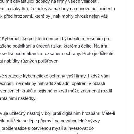
 mít devastující dopady na firmy všech velikostí.
ěmito riziky tím, že pokrývá náklady na obnovu po incidentu
k před hrozbami, které by jinak mohly ohrozit nejen váš
 Kybernetické pojištění nemusí být ideálním řešením pro
šeho podnikání a úroveň rizika, kterému čelíte. Na trhu
é se liší podmínkami a rozsahem ochrany. Proto je důležité
at nabídky různých pojišťoven.
vé strategie kybernetické ochrany vaší firmy. I když vám
nosti, neměla by nahradit základní opatření v oblasti
entivních kroků a pojistného krytí může znamenat rozdíl
rofálními následky.
vuje užitečný nástroj v boji proti digitálním hrozbám. Máte-li
zik, můžete se lépe připravit na nevyhnutelné výzvy
o problematice s otevřenou myslí a investovat do