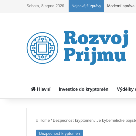
Sobota, 8 srpna 2026
Kryptoobchodová
Nejnovější zprávy
Hlavní
Investice do kryptoměn
Výdělky 
Home
/
Bezpečnost kryptoměn
/
Je kybernetické pojiš
Bezpečnost kryptoměn