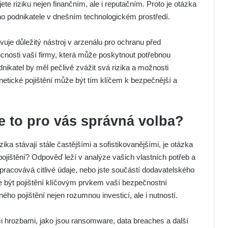
te riziku nejen finančním, ale i reputačním. Proto je otázka
ho podnikatele v dnešním technologickém prostředí.
avuje důležitý nástroj v arzenálu pro ochranu před
cnosti vaší firmy, která může poskytnout potřebnou
ikatel by měl pečlivě zvážit svá rizika a možnosti
etické pojištění může být tím klíčem k bezpečnější a
Je to pro vás správná volba?
ika stávají stále častějšími a sofistikovanějšími, je otázka
pojištění? Odpověď leží v analýze vašich vlastních potřeb a
zpracovává citlivé údaje, nebo jste součástí dodavatelského
e být pojištění klíčovým prvkem vaší bezpečnostní
ho pojištění nejen rozumnou investicí, ale i nutností.
i hrozbami, jako jsou ransomware, data breaches a další