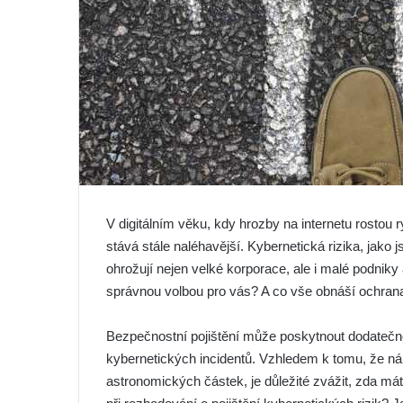
V digitálním věku, kdy hrozby na internetu rostou r
stává stále naléhavější. Kybernetická rizika, jako
ohrožují nejen velké korporace, ale i malé podniky a
správnou volbou pro vás? A co vše obnáší ochran
Bezpečnostní pojištění může poskytnout dodatečno
kybernetických incidentů. Vzhledem k tomu, že n
astronomických částek, je důležité zvážit, zda m