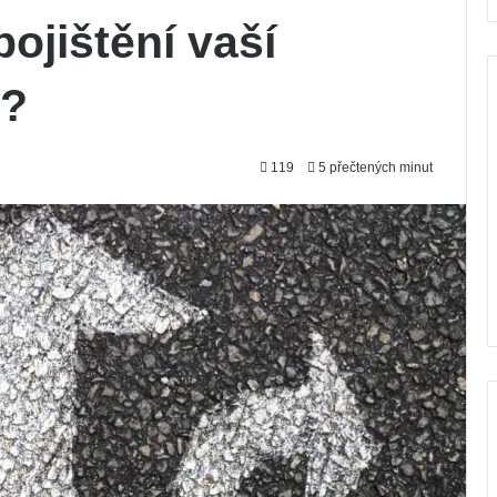
ojištění vaší
u?
119
5 přečtených minut