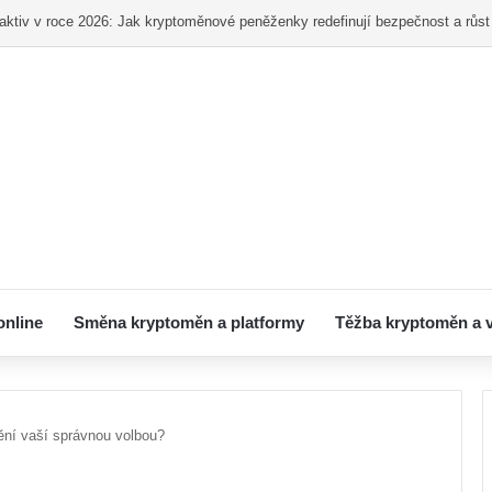
ní pro začátečníky – Od registrace po první nákup
online
Směna kryptoměn a platformy
Těžba kryptoměn a 
tění vaší správnou volbou?