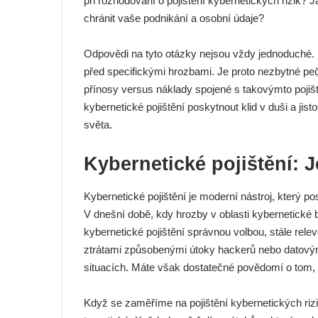
při rozhodování o pojištění kybernetických rizik? 
chránit vaše podnikání a osobní údaje?
Odpovědi na tyto otázky nejsou vždy jednoduché. 
před specifickými hrozbami. Je proto nezbytné peč
přínosy versus náklady spojené s takovýmto poj
kybernetické pojištění poskytnout klid v duši a jisto
světa.
Kybernetické pojištění: 
Kybernetické pojištění je moderní nástroj, který p
V dnešní době, kdy hrozby v oblasti kybernetické 
kybernetické pojištění správnou volbou, stále relev
ztrátami způsobenými útoky hackerů nebo datovými
situacích. Máte však dostatečné povědomí o tom, c
Když se zaměříme na pojištění kybernetických rizik