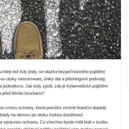
ychleji než kdy jindy, se otázka bezpečnostního pojištění
 jsou útoky ransomware, úniky dat a phishingové podvody,
 jednotlivce. Jak tedy zjistit, zda je kybernetické pojištění
a před těmito hrozbami?
u vrstvu ochrany, která pomůže zmírnit finanční dopady
áklady na obnovu po útoku mohou dosáhnout
áte správnou ochranu. Co všechno byste měli brát v úvahu