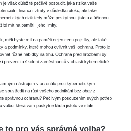
 je však důležité pečlivě posoudit, jaká rizika vaše
tenciální finanční ztráty v důsledku útoku, ale také
bernetických rizik tedy může poskytnout jistotu a účinnou
té mít na paměti i jeho limity.
k, měli byste mít na paměti nejen cenu pojistky, ale také
 a podmínky, které mohou ovlivnit vaši ochranu. Proto je
ovnat různé nabídky na trhu. Ochrana před hrozbami by
e i prevenci a školení zaměstnanců v oblasti kybernetické
ýznamným nástrojem v arzenálu proti kybernetickým
 soustředit na růst vašeho podnikání bez obav z
máte správnou ochranu? Pečlivým posouzením svých potřeb
volbu, která vám poskytne klid a jistotu ve stále
Je to pro vás správná volba?