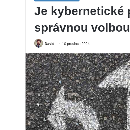
Je kybernetické p
správnou volbo
David
10 prosince 2024