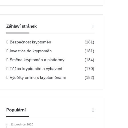
h
l
e
d
á
Záhlaví stránek
v
á
Bezpečnost kryptoměn
n
(181)
í
Investice do kryptoměn
(181)
Směna kryptoměn a platformy
(184)
Těžba kryptoměn a vybavení
(170)
Výdělky online s kryptoměnami
(182)
Populární
11 prosince 2025