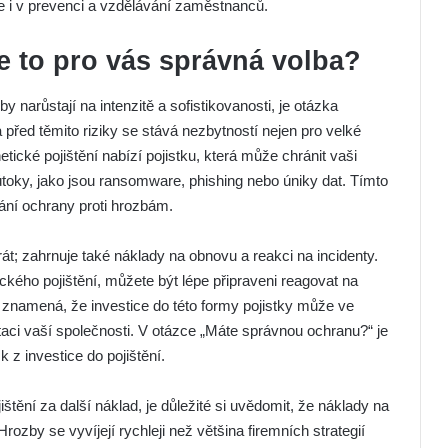
ale i v prevenci a vzdělávání zaměstnanců.
Je to pro vás správná volba?
 narůstají na intenzitě a sofistikovanosti, je otázka
 před těmito riziky se stává nezbytností nejen pro velké
etické pojištění nabízí pojistku, která může chránit vaši
toky, jako jsou ransomware, phishing nebo úniky dat. Tímto
ání ochrany proti hrozbám.
rát; zahrnuje také náklady na obnovu a reakci na incidenty.
ého pojištění, můžete být lépe připraveni reagovat na
 znamená, že investice do této formy pojistky může ve
aci vaší společnosti. V otázce „Máte správnou ochranu?“ je
sk z investice do pojištění.
ění za další náklad, je důležité si uvědomit, že náklady na
ozby se vyvíjejí rychleji než většina firemních strategií