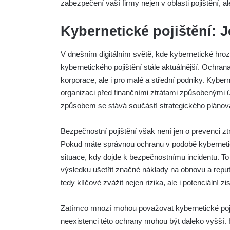
zabezpečení vaší firmy nejen v oblasti pojištění, 
Kybernetické pojištění: 
V dnešním digitálním světě, kde kybernetické hrozby
kybernetického pojištění stále aktuálnější. Ochrana
korporace, ale i pro malé a střední podniky. Kybern
organizaci před finančními ztrátami způsobenými ú
způsobem se stává součástí strategického plánov
Bezpečnostní pojištění však není jen o prevenci zt
Pokud máte správnou ochranu v podobě kybernetick
situace, kdy dojde k bezpečnostnímu incidentu. To
výsledku ušetřit značné náklady na obnovu a reput
tedy klíčové zvážit nejen rizika, ale i potenciální zi
Zatímco mnozí mohou považovat kybernetické pojišt
neexistenci této ochrany mohou být daleko vyšší. Hr