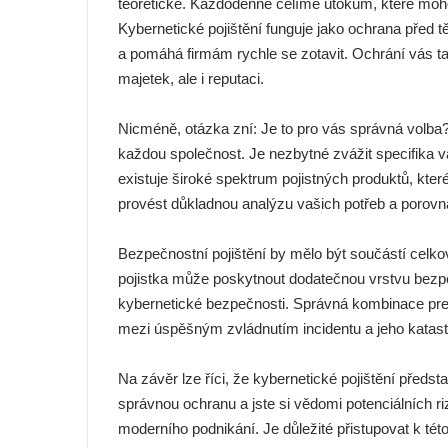
teoretické. Každodenně čelíme útokům, které mohou
Kybernetické pojištění funguje jako ochrana před t
a pomáhá firmám rychle se zotavit. Ochrání vás ta
majetek, ale i reputaci.
Nicméně, otázka zní: Je to pro vás správná volba?
každou společnost. Je nezbytné zvážit specifika va
existuje široké spektrum pojistných produktů, kter
provést důkladnou analýzu vašich potřeb a porovn
Bezpečnostní pojištění by mělo být součástí celko
pojistka může poskytnout dodatečnou vrstvu bezpeč
kybernetické bezpečnosti. Správná kombinace prev
mezi úspěšným zvládnutím incidentu a jeho katast
Na závěr lze říci, že kybernetické pojištění předsta
správnou ochranu a jste si vědomi potenciálních ri
moderního podnikání. Je důležité přistupovat k tét