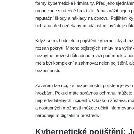
formy kybernetické kriminality. Před jeho sjednáním
organizace skutečně hrozí. Je třeba zvážit nejen po
reputační škody a náklady na obnovu. Pojištění ky
ochranu před nečekanými událostmi, avšak je důleži
Když se rozhodujete o pojištění kybernetických rizi
rozsah pokrytí. Mnoho pojistných smluv má výjimky
nezbytné provést důkladnou revizi podmínek a por
měla být komplexní a zahrnovat nejen pojištění, al
bezpečnosti.
Závěrem lze říci, že bezpečnostní pojištění je v
hrozbám. Pokud máte správnou ochranu, můžete se
nepředvídatelných incidentů. Otázkou zůstává: 
a dostupných možností můžete učinit informovanou 
náročnějším digitálním prostředí.
Kybernetické pojištění: 