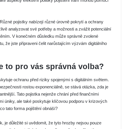
Jaké aspekty efektivní politiky pojištění vám mohou pomoci
Různé pojistky nabízejí různé úrovně pokrytí a ochrany
livě analyzovat své potřeby a možnosti a zvážit potenciální
ištěním. V konečném důsledku může správně zvolené
tu, že jste připraveni čelit narůstajícím výzvám digitálního
Je to pro vás správná volba?
oskytuje ochranu před riziky spojenými s digitálním světem.
bezpečnosti rostou exponenciálně, se stává otázka, zda je
antnější. Tato pojistka nejenže chrání před finančními
 úniky, ale také poskytuje klíčovou podporu v krizových
o tato forma pojištění obnáší?
, je důležité si uvědomit, že tyto hrozby nejsou pouze