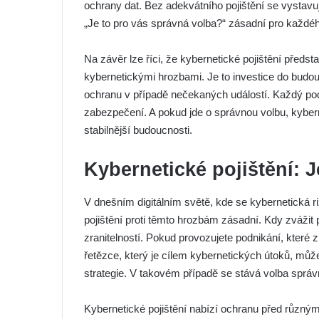
ochrany dat. Bez adekvátního pojištění se vystavuje
„Je to pro vás správná volba?“ zásadní pro každé
Na závěr lze říci, že kybernetické pojištění předst
kybernetickými hrozbami. Je to investice do budou
ochranu v případě nečekaných událostí. Každý podn
zabezpečení. A pokud jde o správnou volbu, kybern
stabilnější budoucnosti.
Kybernetické pojištění: 
V dnešním digitálním světě, kde se kybernetická riz
pojištění proti těmto hrozbám zásadní. Kdy zvážit 
zranitelností. Pokud provozujete podnikání, které 
řetězce, který je cílem kybernetických útoků, můž
strategie. V takovém případě se stává volba správné
Kybernetické pojištění nabízí ochranu před různým