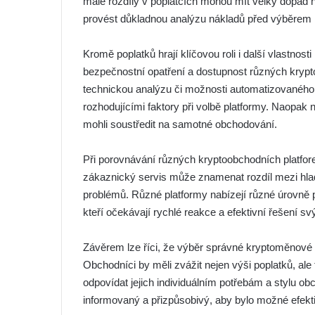
malé rozdíly v poplatcích mohou mít velký dopad 
provést důkladnou analýzu nákladů před výběrem k
Kromě poplatků hrají klíčovou roli i další vlastnos
bezpečnostní opatření a dostupnost různých krypto
technickou analýzu či možnosti automatizovaného
rozhodujícími faktory při volbě platformy. Naopak n
mohli soustředit na samotné obchodování.
Při porovnávání různých kryptoobchodních platfore
zákaznický servis může znamenat rozdíl mezi hla
problémů. Různé platformy nabízejí různé úrovně 
kteří očekávají rychlé reakce a efektivní řešení sv
Závěrem lze říci, že výběr správné kryptoměnové b
Obchodníci by měli zvážit nejen výši poplatků, ale 
odpovídat jejich individuálním potřebám a stylu ob
informovaný a přizpůsobivý, aby bylo možné efektivn