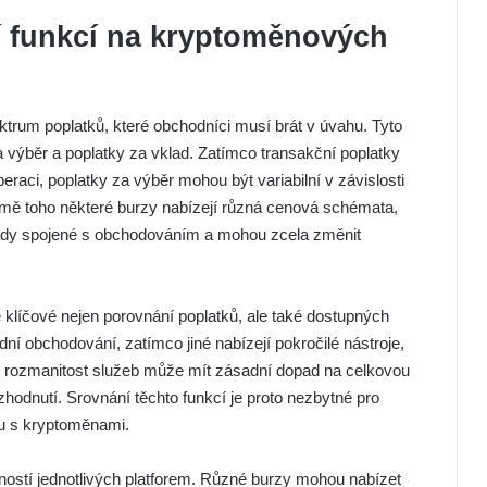
í funkcí na kryptoměnových
ktrum poplatků, které obchodníci musí brát v úvahu. Tyto
a výběr a poplatky za vklad. Zatímco transakční poplatky
raci, poplatky za výběr mohou být variabilní v závislosti
omě toho některé burzy nabízejí různá cenová schémata,
klady spojené s obchodováním a mohou zcela změnit
 klíčové nejen porovnání poplatků, ale také dostupných
adní obchodování, zatímco jiné nabízejí pokročilé nástroje,
ato rozmanitost služeb může mít zásadní dopad na celkovou
zhodnutí. Srovnání těchto funkcí je proto nezbytné pro
hu s kryptoměnami.
ností jednotlivých platforem. Různé burzy mohou nabízet