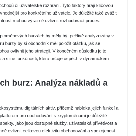
chodů či uživatelské rozhraní. Tyto faktory hrají klíčovou
jvhodnější pro konkrétního uživatele. Je důležité také zvážit
entnost mohou výrazně ovlivnit rozhodovací proces.
ptoměnových burzách by měly být pečlivě analyzovány v
ru burzy by si obchodník měl položit otázku, jak se
mohou ovlivnit jeho strategii. V konečném důsledku je to
 a silné funkčnosti, která určuje úspěch v dynamickém
h burz: Analýza nákladů a
systému digitálních aktiv, přičemž nabídka jejich funkcí a
h platforem pro obchodování s kryptoměnami je důležité
aspekty, jako jsou dostupné služby, uživatelská přívětivost a
ně ovlivnit celkovou efektivitu obchodování a spokojenost