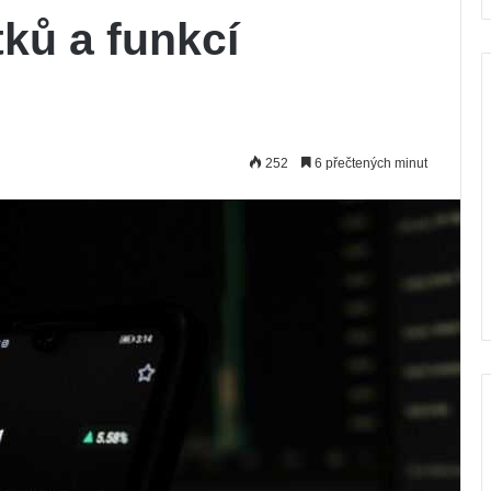
ků a funkcí
252
6 přečtených minut