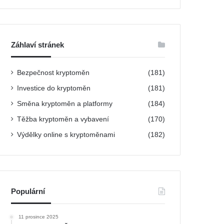
l
e
d
á
Záhlaví stránek
v
á
Bezpečnost kryptoměn
n
(181)
í
Investice do kryptoměn
(181)
Směna kryptoměn a platformy
(184)
Těžba kryptoměn a vybavení
(170)
Výdělky online s kryptoměnami
(182)
Populární
11 prosince 2025