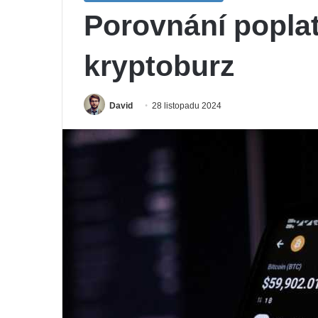
Porovnání poplat
kryptoburz
David
28 listopadu 2024