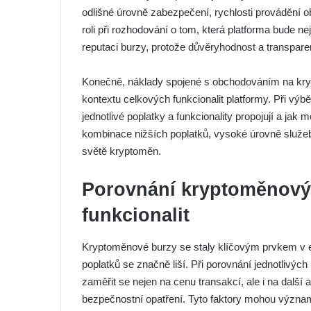
odlišné úrovně zabezpečení, rychlosti provádění ob
roli při rozhodování o tom, která platforma bude ne
reputaci burzy, protože důvěryhodnost a transpar
Konečně, náklady spojené s obchodováním na kry
kontextu celkových funkcionalit platformy. Při výbě
jednotlivé poplatky a funkcionality propojují a jak 
kombinace nižších poplatků, vysoké úrovně služeb
světě kryptoměn.
Porovnání kryptoměnovýc
funkcionalit
Kryptoměnové burzy se staly klíčovým prvkem v eko
poplatků se značně liší. Při porovnání jednotlivýc
zaměřit se nejen na cenu transakcí, ale i na další 
bezpečnostní opatření. Tyto faktory mohou význam