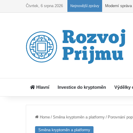
Čtvrtek, 6 srpna 2026
Kryptoobchodová
Nejnovější zprávy
Hlavní
Investice do kryptoměn
Výdělky 
Home
/
Směna kryptoměn a platformy
/
Porovnání popl
Směna kryptoměn a platformy