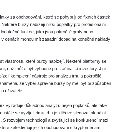
latky za obchodování, které se pohybují od fixních částek
Některé burzy nabízejí nižší poplatky pro profesionální
 dodatečné funkce, jako jsou pokročilé grafy nebo
y v cenách mohou mít zásadní dopad na konečné náklady
 vlastností, které burzy nabízejí. Některé platformy se
raní, což může být výhodné pro začínající investory. Jiní
bízejí komplexní nástroje pro analýzu trhu a pokročilé
b znamená, že výběr správné burzy by měl být přizpůsoben
o uživatele.
rz vyžaduje důkladnou analýzu nejen poplatků, ale také
ustále se vyvíjejícímu trhu je klíčové sledovat aktuální
. S rozvojem technologií a zvyšující se konkurencí mezi
 které zefektivňují jejich obchodování s kryptoměnami.