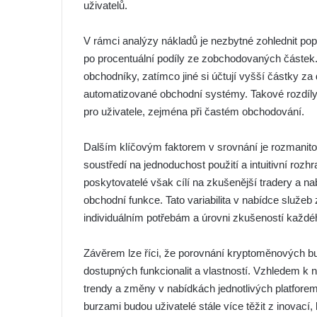
uživatelů.
V rámci analýzy nákladů je nezbytné zohlednit pop
po procentuální podíly ze zobchodovaných částek. 
obchodníky, zatímco jiné si účtují vyšší částky za
automatizované obchodní systémy. Takové rozdíl
pro uživatele, zejména při častém obchodování.
Dalším klíčovým faktorem v srovnání je rozmanitost
soustředí na jednoduchost použití a intuitivní rozh
poskytovatelé však cílí na zkušenější tradery a na
obchodní funkce. Tato variabilita v nabídce služe
individuálním potřebám a úrovni zkušeností každéh
Závěrem lze říci, že porovnání kryptoměnových bu
dostupných funkcionalit a vlastností. Vzhledem k ne
trendy a změny v nabídkách jednotlivých platforem
burzami budou uživatelé stále více těžit z inovací,