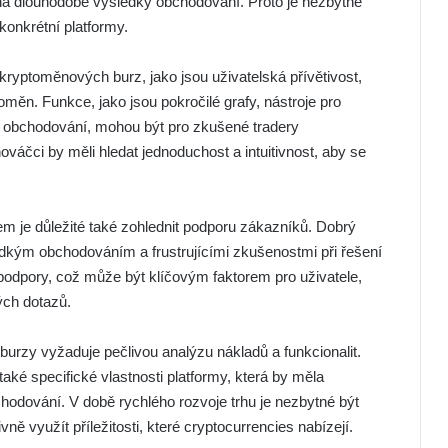
na dlouhodobé výsledky obchodování. Proto je nezbytné
onkrétní platformy.
ti kryptoměnových burz, jako jsou uživatelská přívětivost,
měn. Funkce, jako jsou pokročilé grafy, nástroje pro
 obchodování, mohou být pro zkušené tradery
ováčci by měli hledat jednoduchost a intuitivnost, aby se
m je důležité také zohlednit podporu zákazníků. Dobrý
dkým obchodováním a frustrujícími zkušenostmi při řešení
podpory, což může být klíčovým faktorem pro uživatele,
ých dotazů.
urzy vyžaduje pečlivou analýzu nákladů a funkcionalit.
také specifické vlastnosti platformy, která by měla
chodování. V době rychlého rozvoje trhu je nezbytné být
ě využít příležitosti, které cryptocurrencies nabízejí.