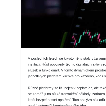
V posledních letech se kryptoměny staly významnou
institucí. Růst popularity těchto digitálních aktiv 
služeb a funkcionalit. V tomto dynamickém prost
jednotlivých platforem klíčové pro každého, kdo u
Různé platformy se liší nejen v poplatcích, ale t
se zaměřují na nízké transakční náklady, zatímco
lepší bezpečnostní opatření. Tato analýza nákladů 
využít potenciál kryptoměnového trhu.