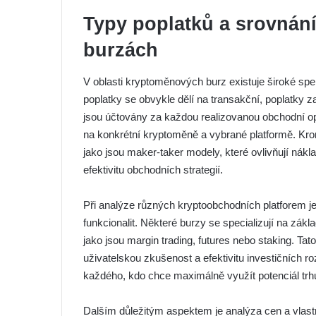
Typy poplatků a srovnán
burzách
V oblasti kryptoměnových burz existuje široké spe
poplatky se obvykle dělí na transakční, poplatky z
jsou účtovány za každou realizovanou obchodní ope
na konkrétní kryptoměně a vybrané platformě. Kr
jako jsou maker-taker modely, které ovlivňují ná
efektivitu obchodních strategií.
Při analýze různých kryptoobchodních platforem je
funkcionalit. Některé burzy se specializují na zákl
jako jsou margin trading, futures nebo staking. T
uživatelskou zkušenost a efektivitu investičních ro
každého, kdo chce maximálně využít potenciál tr
Dalším důležitým aspektem je analýza cen a vlast