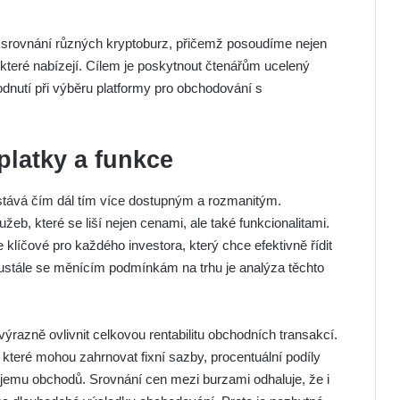
ní srovnání různých kryptoburz, přičemž posoudíme nejen
y, které nabízejí. Cílem je poskytnout čtenářům ucelený
odnutí při výběru platformy pro obchodování s
latky a funkce
ává čím dál tím více dostupným a rozmanitým.
žeb, které se liší nejen cenami, ale také funkcionalitami.
e klíčové pro každého investora, který chce efektivně řídit
ustále se měnícím podmínkám na trhu je analýza těchto
azně ovlivnit celkovou rentabilitu obchodních transakcí.
 které mohou zahrnovat fixní sazby, procentuální podíly
objemu obchodů. Srovnání cen mezi burzami odhaluje, že i