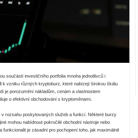
 součástí investičního portfolia mnoha jednotlivců i
vedl k vzniku různých kryptoburz, které nabízejí širokou škálu
ředí je porozumění nákladům, cenám a vlastnostem
siluje o efektivní obchodování s kryptoměnami.
aké v rozsahu poskytovaných služeb a funkcí. Některé burzy
 jiné mohou nabídnout pokročilé obchodní nástroje nebo
a funkcionalit je zásadní pro pochopení toho, jak maximálně