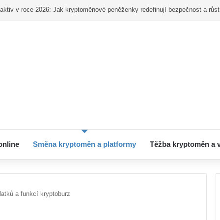
ní pro začátečníky – Od registrace po první nákup
online
Směna kryptoměn a platformy
Těžba kryptoměn a 
atků a funkcí kryptoburz