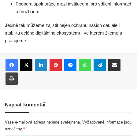
Podpora spolupráce mezi institucemi pro sdílení informací
o hrozbách.
Jedině tak můžeme zajistit nejen ochranu našich dat, ale i
stabilitu celého digitálního ekosystému, ve kterém žijeme a
pracujeme.
LinkedIn
Pinterest
Messenger
WhatsApp
Telegram
Sdílet e-mailem
Tisk
Napsat komentář
Vaše e-mailová adresa nebude zveřejněna.
Vyžadované informace jsou
označeny
*