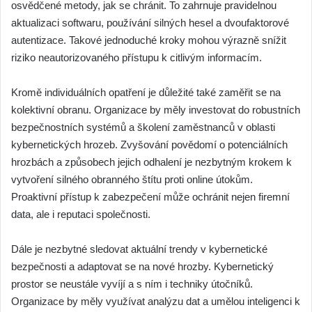
osvědčené metody, jak se chránit. To zahrnuje pravidelnou
aktualizaci softwaru, používání silných hesel a dvoufaktorové
autentizace. Takové jednoduché kroky mohou výrazně snížit
riziko neautorizovaného přístupu k citlivým informacím.
Kromě individuálních opatření je důležité také zaměřit se na
kolektivní obranu. Organizace by měly investovat do robustních
bezpečnostních systémů a školení zaměstnanců v oblasti
kybernetických hrozeb. Zvyšování povědomí o potenciálních
hrozbách a způsobech jejich odhalení je nezbytným krokem k
vytvoření silného obranného štítu proti online útokům.
Proaktivní přístup k zabezpečení může ochránit nejen firemní
data, ale i reputaci společnosti.
Dále je nezbytné sledovat aktuální trendy v kybernetické
bezpečnosti a adaptovat se na nové hrozby. Kybernetický
prostor se neustále vyvíjí a s ním i techniky útočníků.
Organizace by měly využívat analýzu dat a umělou inteligenci k