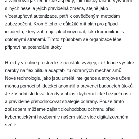
a zahrnovat jak technické aspekty, tak i lidský faktor. Vytváření
silných hesel a jejich pravidelná změna, stejně jako
vícestupňová autentizace, patří k osvědčeným metodám
zabezpečení. Kromě toho je důležité mít plán pro případ
incidentu, který zahrnuje jak obnovu dat, tak i komunikaci s
dotčenými stranami. Tímto způsobem se organizace lépe
připraví na potenciální útoky.
Hrozby v online prostředí se neustále vyvíjejí, což klade vysoké
nároky na flexibilitu a adaptabilitu obranných mechanismů.
Nové technologie, jako jsou umělá inteligence a strojové učení,
mohou pomoci při detekci anomálií a prevenci budoucích útoků.
Je zásadní sledovat trendy v oblasti kybernetické bezpečnosti
a pravidelně přehodnocovat strategie ochrany. Pouze tímto
způsobem můžeme zajistit dlouhodobou ochranu před
kybernetickými hrozbami v našem stále více digitalizovaném
světě.