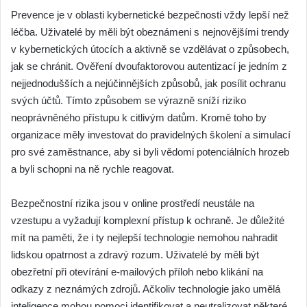
Prevence je v oblasti kybernetické bezpečnosti vždy lepší než
léčba. Uživatelé by měli být obeznámeni s nejnovějšími trendy
v kybernetických útocích a aktivně se vzdělávat o způsobech,
jak se chránit. Ověření dvoufaktorovou autentizací je jedním z
nejjednodušších a nejúčinnějších způsobů, jak posílit ochranu
svých účtů. Tímto způsobem se výrazně sníží riziko
neoprávněného přístupu k citlivým datům. Kromě toho by
organizace měly investovat do pravidelných školení a simulací
pro své zaměstnance, aby si byli vědomi potenciálních hrozeb
a byli schopni na ně rychle reagovat.
Bezpečnostní rizika jsou v online prostředí neustále na
vzestupu a vyžadují komplexní přístup k ochraně. Je důležité
mít na paměti, že i ty nejlepší technologie nemohou nahradit
lidskou opatrnost a zdravý rozum. Uživatelé by měli být
obezřetní při otevírání e-mailových příloh nebo klikání na
odkazy z neznámých zdrojů. Ačkoliv technologie jako umělá
inteligence mohou pomoci identifikovat a neutralizovat některé