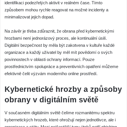
identifikaci podezřelých aktivit v reálném čase. Tímto
způsobem mohou rychle reagovat na možné incidenty a
minimalizovat jejich dopad.
Na závěr je třeba zdůraznit, že obrana před kybernetickými
hrozbami není jednorázový proces, ale kontinuální úsilí.
Digitální bezpečnost by měla být zakotvena v kultuře každé
organizace a každý uživatel by měl mít povědomí o svých
povinnostech v oblasti ochrany informací. Pouze
prostřednictvím spolupráce a preventivních opatření můžeme
efektivně čelit výzvám moderního online prostředí.
Kybernetické hrozby a způsoby
obrany v digitálním světě
V současném digitálním světě čelíme rozmanitému spektru
kybernetických hrozeb, které ohrožují nejen jednotlivce, ale i
organizace a státy. Mezi nejčastější typy útoků patří phishing,