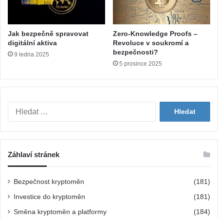
Jak bezpečně spravovat
Zero-Knowledge Proofs –
digitální aktiva
Revoluce v soukromí a
bezpečnosti?
9 ledna 2025
5 prosince 2025
V
y
h
l
e
Záhlaví stránek
d
á
v
Bezpečnost kryptoměn
(181)
á
Investice do kryptoměn
(181)
n
í
Směna kryptoměn a platformy
(184)