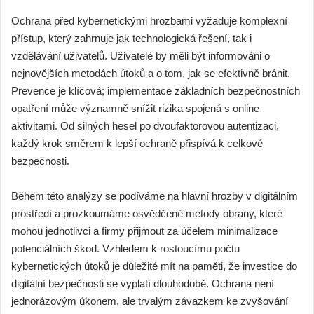
Ochrana před kybernetickými hrozbami vyžaduje komplexní
přístup, který zahrnuje jak technologická řešení, tak i
vzdělávání uživatelů. Uživatelé by měli být informováni o
nejnovějších metodách útoků a o tom, jak se efektivně bránit.
Prevence je klíčová; implementace základních bezpečnostních
opatření může významně snížit rizika spojená s online
aktivitami. Od silných hesel po dvoufaktorovou autentizaci,
každý krok směrem k lepší ochraně přispívá k celkové
bezpečnosti.
Během této analýzy se podíváme na hlavní hrozby v digitálním
prostředí a prozkoumáme osvědčené metody obrany, které
mohou jednotlivci a firmy přijmout za účelem minimalizace
potenciálních škod. Vzhledem k rostoucímu počtu
kybernetických útoků je důležité mít na paměti, že investice do
digitální bezpečnosti se vyplatí dlouhodobě. Ochrana není
jednorázovým úkonem, ale trvalým závazkem ke zvyšování