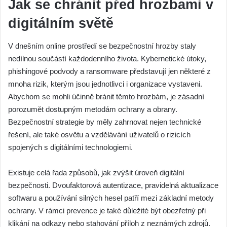
Jak se chránit před hrozbami v
digitálním světě
V dnešním online prostředí se bezpečnostní hrozby staly
nedílnou součástí každodenního života. Kybernetické útoky,
phishingové podvody a ransomware představují jen některé z
mnoha rizik, kterým jsou jednotlivci i organizace vystaveni.
Abychom se mohli účinně bránit těmto hrozbám, je zásadní
porozumět dostupným metodám ochrany a obrany.
Bezpečnostní strategie by měly zahrnovat nejen technické
řešení, ale také osvětu a vzdělávání uživatelů o rizicích
spojených s digitálními technologiemi.
Existuje celá řada způsobů, jak zvýšit úroveň digitální
bezpečnosti. Dvoufaktorová autentizace, pravidelná aktualizace
softwaru a používání silných hesel patří mezi základní metody
ochrany. V rámci prevence je také důležité být obezřetný při
klikání na odkazy nebo stahování příloh z neznámých zdrojů.