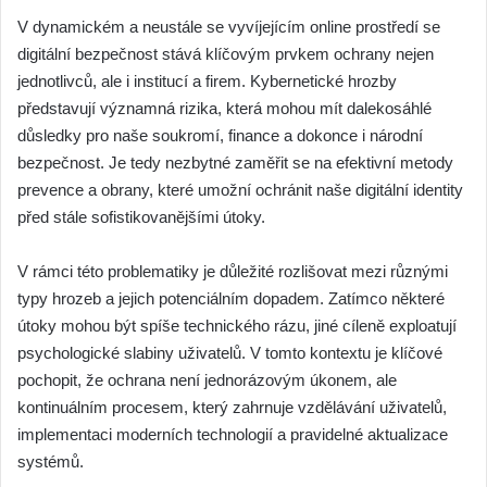
V dynamickém a neustále se vyvíjejícím online prostředí se
digitální bezpečnost stává klíčovým prvkem ochrany nejen
jednotlivců, ale i institucí a firem. Kybernetické hrozby
představují významná rizika, která mohou mít dalekosáhlé
důsledky pro naše soukromí, finance a dokonce i národní
bezpečnost. Je tedy nezbytné zaměřit se na efektivní metody
prevence a obrany, které umožní ochránit naše digitální identity
před stále sofistikovanějšími útoky.
V rámci této problematiky je důležité rozlišovat mezi různými
typy hrozeb a jejich potenciálním dopadem. Zatímco některé
útoky mohou být spíše technického rázu, jiné cíleně exploatují
psychologické slabiny uživatelů. V tomto kontextu je klíčové
pochopit, že ochrana není jednorázovým úkonem, ale
kontinuálním procesem, který zahrnuje vzdělávání uživatelů,
implementaci moderních technologií a pravidelné aktualizace
systémů.