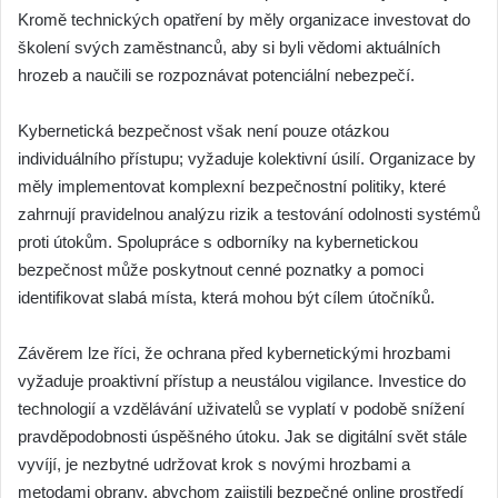
Kromě technických opatření by měly organizace investovat do
školení svých zaměstnanců, aby si byli vědomi aktuálních
hrozeb a naučili se rozpoznávat potenciální nebezpečí.
Kybernetická bezpečnost však není pouze otázkou
individuálního přístupu; vyžaduje kolektivní úsilí. Organizace by
měly implementovat komplexní bezpečnostní politiky, které
zahrnují pravidelnou analýzu rizik a testování odolnosti systémů
proti útokům. Spolupráce s odborníky na kybernetickou
bezpečnost může poskytnout cenné poznatky a pomoci
identifikovat slabá místa, která mohou být cílem útočníků.
Závěrem lze říci, že ochrana před kybernetickými hrozbami
vyžaduje proaktivní přístup a neustálou vigilance. Investice do
technologií a vzdělávání uživatelů se vyplatí v podobě snížení
pravděpodobnosti úspěšného útoku. Jak se digitální svět stále
vyvíjí, je nezbytné udržovat krok s novými hrozbami a
metodami obrany, abychom zajistili bezpečné online prostředí