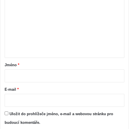
K
o
m
e
n
t
á
ř
Jméno
*
*
E-mail
*
Uložit do prohlížeče jméno, e-mail a webovou stránku pro
budoucí komentáře.