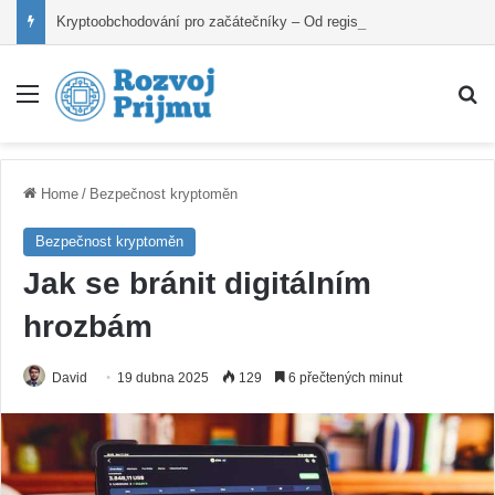
Kryptoobchodování pro začátečníky – Od registrace po první nákup
Nabídka
V
Home
/
Bezpečnost kryptoměn
Bezpečnost kryptoměn
Jak se bránit digitálním
hrozbám
David
19 dubna 2025
129
6 přečtených minut