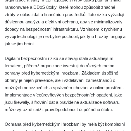
ransomware a DDoS útoky, které mohou způsobit značné
ztráty v oblasti dat a finančních prostředků. Tato rizika vyžadují
důslednou analýzu a efektivní ochranu, aby se minimalizovaly
dopady na bezpečnostní infrastrukturu. Vzhledem k rychlému
vývoji technologií je nezbytné pochopit, jak tyto hrozby fungují a
jak se jim bránit.
Digitální bezpečnostní rizika se stávají stále aktuálnějším
tématem, přičemž organizace investují do různých metod
ochrany před kybernetickými hrozbami. Základem úspěšné
obrany je nejen prevence, ale i vzdělávání zaměstnanců o
možných nebezpečích a správném chování v online prostředí.
Implementace víceúrovňových bezpečnostních opatření, jako
jsou firewally, šifrování dat a pravidelné aktualizace softwaru,
může výrazně snížit pravděpodobnost úspěšného útoku.
Ochrana před kybernetickými hrozbami by měla být komplexní