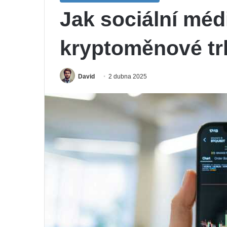
Jak sociální méd
kryptoměnové tr
David
2 dubna 2025