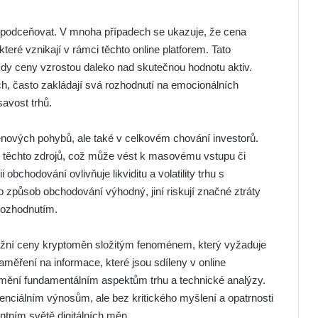
e podceňovat. V mnoha případech se ukazuje, že cena
které vznikají v rámci těchto online platforem. Tato
dy ceny vzrostou daleko nad skutečnou hodnotu aktiv.
ích, často zakládají svá rozhodnutí na emocionálních
savost trhů.
 cenových pohybů, ale také v celkovém chování investorů.
 z těchto zdrojů, což může vést k masovému vstupu či
 obchodování ovlivňuje likviditu a volatility trhu s
 způsob obchodování výhodný, jiní riskují značné ztráty
rozhodnutím.
tržní ceny kryptoměn složitým fenoménem, který vyžaduje
Zaměření na informace, které jsou sdíleny v online
umění fundamentálním aspektům trhu a technické analýzy.
enciálním výnosům, ale bez kritického myšlení a opatrnosti
tním světě digitálních měn.