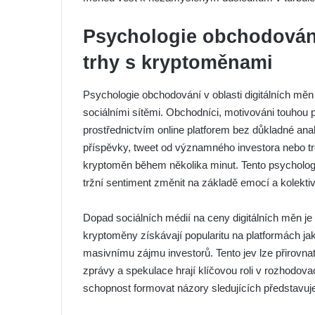
Psychologie obchodování 
trhy s kryptoměnami
Psychologie obchodování v oblasti digitálních měn 
sociálními sítěmi. Obchodníci, motivováni touhou 
prostřednictvím online platforem bez důkladné analý
příspěvky, tweet od významného investora nebo t
kryptoměn během několika minut. Tento psycholo
tržní sentiment změnit na základě emocí a kolekti
Dopad sociálních médií na ceny digitálních měn je 
kryptoměny získávají popularitu na platformách jak
masivnímu zájmu investorů. Tento jev lze přirovna
zprávy a spekulace hrají klíčovou roli v rozhodova
schopnost formovat názory sledujících představuj