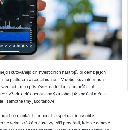
ejdiskutovanějších investičních nástrojů, přičemž jejich
line platforem a sociálních sítí. V době, kdy informační
dé tweetnutí nebo příspěvek na Instagramu může mít
ace vyžaduje důkladnou analýzu toho, jak sociální média
e i samotné trhy jako takové.
formací o novinkách, trendech a spekulacích v oblasti
um ve velmi krátkém čase vytváří prostředí, kde se cenové