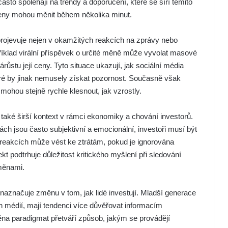
asto spoléhají na trendy a doporučení, které se šíří těmito
ceny mohou měnit během několika minut.
projevuje nejen v okamžitých reakcích na zprávy nebo
příklad virální příspěvek o určité měně může vyvolat masové
stu její ceny. Tyto situace ukazují, jak sociální média
eré by jinak nemusely získat pozornost. Současně však
ny mohou stejně rychle klesnout, jak vzrostly.
aké širší kontext v rámci ekonomiky a chování investorů.
ch jsou často subjektivní a emocionální, investoři musí být
reakcích může vést ke ztrátám, pokud je ignorována
kt podtrhuje důležitost kritického myšlení při sledování
 měnami.
 naznačuje změnu v tom, jak lidé investují. Mladší generace
ních médií, mají tendenci více důvěřovat informacím
na paradigmat přetváří způsob, jakým se provádějí