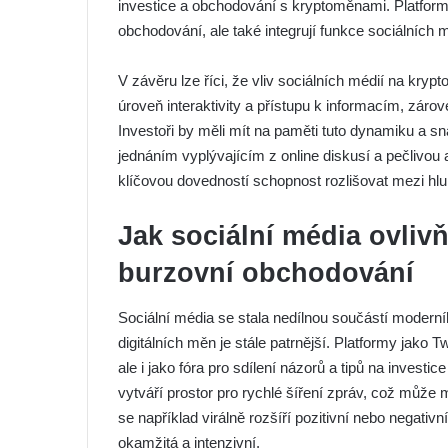
investice a obchodování s kryptoměnami. Platform
obchodování, ale také integrují funkce sociálních 
V závěru lze říci, že vliv sociálních médií na kry
úroveň interaktivity a přístupu k informacím, záro
Investoři by měli mít na paměti tuto dynamiku a s
jednáním vyplývajícím z online diskusí a pečlivou a
klíčovou dovedností schopnost rozlišovat mezi hl
Jak sociální média ovliv
burzovní obchodování
Sociální média se stala nedílnou součástí moderního
digitálních měn je stále patrnější. Platformy jako T
ale i jako fóra pro sdílení názorů a tipů na inves
vytváří prostor pro rychlé šíření zpráv, což můž
se například virálně rozšíří pozitivní nebo negativ
okamžitá a intenzivní.