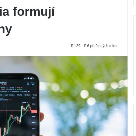
ia formují
hy
129
6 přečtených minut