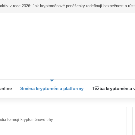
ní pro začátečníky – Od registrace po první nákup
online
Směna kryptoměn a platformy
Těžba kryptoměn a 
édia formují kryptoměnové trhy