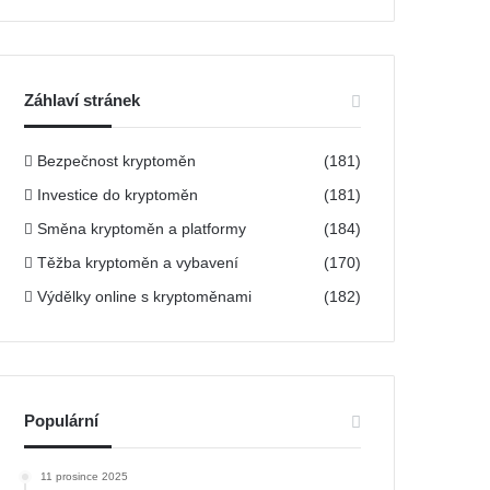
h
l
e
d
á
Záhlaví stránek
v
á
Bezpečnost kryptoměn
n
(181)
í
Investice do kryptoměn
(181)
Směna kryptoměn a platformy
(184)
Těžba kryptoměn a vybavení
(170)
Výdělky online s kryptoměnami
(182)
Populární
11 prosince 2025