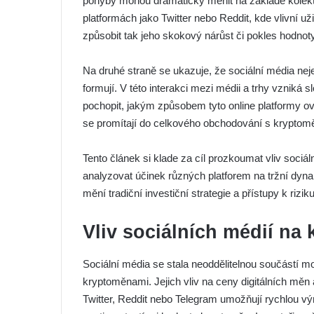
pohyby mohou dramaticky měnit na základě kolekti
platformách jako Twitter nebo Reddit, kde vlivní 
způsobit tak jeho skokový nárůst či pokles hodnoty
Na druhé straně se ukazuje, že sociální média nejen
formují. V této interakci mezi médii a trhy vzniká 
pochopit, jakým způsobem tyto online platformy o
se promítají do celkového obchodování s kryptom
Tento článek si klade za cíl prozkoumat vliv soci
analyzovat účinek různých platforem na tržní dyn
mění tradiční investiční strategie a přístupy k riziku
Vliv sociálních médií na
Sociální média se stala neoddělitelnou součástí mo
kryptoměnami. Jejich vliv na ceny digitálních měn 
Twitter, Reddit nebo Telegram umožňují rychlou vý