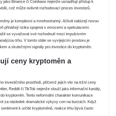
y jako Binance či Coinbase nejenže usnadňují přístup k
médií, což může ovlivnit rozhodovací proces investorů.
ptoměny je komplexní a mnohostranný. Ačkoli nabízejí novou
veň přinášejí rizika spojená s emocemi a spekulacemi.
nažit se vyvažovat své rozhodnutí mezi impulzivním
nalýzou trhu. V tomto stále se vyvíjejícím prostoru je
ukem a skutečnými signály pro investice do kryptoměn.
ňují ceny kryptoměn a
 investičního prostředí, přičemž jejich vliv na tržní ceny
witter, Reddit či TikTok nejenže slouží jako informační kanály,
tice do kryptoměn. Tento neformální charakter komunikace
e mít za následek dramatické výkyvy cen na burzách. Když
ní sentiment k určité kryptoměně, reakce trhu bývá často