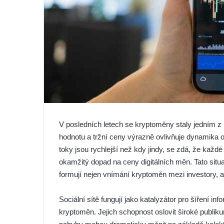
V posledních letech se kryptoměny staly jedním z n
hodnotu a tržní ceny výrazně ovlivňuje dynamika on
toky jsou rychlejší než kdy jindy, se zdá, že kaž
okamžitý dopad na ceny digitálních měn. Tato situ
formují nejen vnímání kryptoměn mezi investory, al
Sociální sítě fungují jako katalyzátor pro šíření in
kryptoměn. Jejich schopnost oslovit široké publik