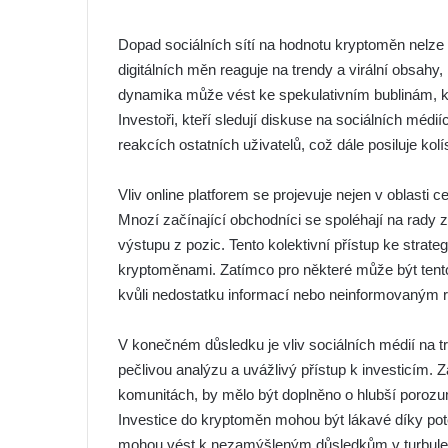
Dopad sociálních sítí na hodnotu kryptoměn nelz
digitálních měn reaguje na trendy a virální obsahy, 
dynamika může vést ke spekulativním bublinám, k
Investoři, kteří sledují diskuse na sociálních médi
reakcích ostatních uživatelů, což dále posiluje kolí
Vliv online platforem se projevuje nejen v oblasti
Mnozí začínající obchodníci se spoléhají na rady
výstupu z pozic. Tento kolektivní přístup ke strategii
kryptoměnami. Zatímco pro některé může být tento
kvůli nedostatku informací nebo neinformovaným 
V konečném důsledku je vliv sociálních médií na 
pečlivou analýzu a uvážlivý přístup k investicím. 
komunitách, by mělo být doplněno o hlubší poroz
Investice do kryptoměn mohou být lákavé díky pot
mohou vést k nezamýšleným důsledkům v turbulen