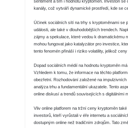
sentiment a tím i hodnotu kryptoměn. Investoři se č
kanály, což vytváří dynamické prostředí, kde se 
Účinek sociálních sítí na trhy s kryptoměnami se 
události, ale také v dlouhodobějších trendech. Na
zájmy a spekulace, které vedou k dramatickému nárů
mohou fungovat jako katalyzátor pro investice, kt
tento fenomén přináší i riziko volatility, jelikož ce
Dopad sociálních médií na hodnotu kryptoměn má t
Vzhledem k tomu, že informace na těchto platformá
obezřetní. Rozhodování založené na impulzivních 
analýza trhu a fundamentální ukazatele. Tento aspe
online diskusí a trendů souvisejících s digitálními
Vliv online platforem na tržní ceny kryptoměn také
investorů, kteří vyrůstali v éře internetu a sociál
dostupným online než tradičním zdrojům. Tato změ