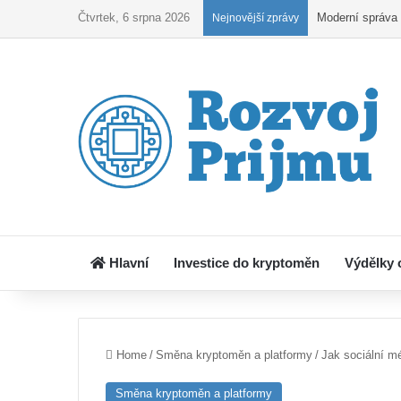
Čtvrtek, 6 srpna 2026
Kryptoobchodová
Nejnovější zprávy
Hlavní
Investice do kryptoměn
Výdělky 
Home
/
Směna kryptoměn a platformy
/
Jak sociální m
Směna kryptoměn a platformy