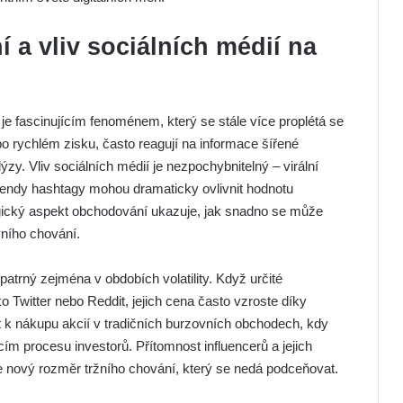
a vliv sociálních médií na
je fascinujícím fenoménem, který se stále více proplétá se
po rychlém zisku, často reagují na informace šířené
zy. Vliv sociálních médií je nezpochybnitelný – virální
rendy hashtagy mohou dramaticky ovlivnit hodnotu
gický aspekt obchodování ukazuje, jak snadno se může
vního chování.
patrný zejména v obdobích volatility. Když určité
o Twitter nebo Reddit, jejich cena často vzroste díky
t k nákupu akcií v tradičních burzovních obchodech, kdy
cím procesu investorů. Přítomnost influencerů a jejich
e nový rozměr tržního chování, který se nedá podceňovat.