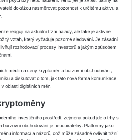
vní psychózy nebo nadšení. Tento jev je zvlášť patrný na
uživatelé dokážou nasměrovat pozornost k určitému aktivu a
.
že reagují na aktuální tržní nálady, ale také je aktivně
složitý vztah, který vyžaduje pozorné sledování. Je zásadní
vlivňují rozhodovací procesy investorů a jakým způsobem
ěnami.
álních médií na ceny kryptoměn a burzovní obchodování,
amiku a diskutovat o tom, jak tato nová forma komunikace
 v oblasti digitálních měn.
 kryptoměny
derního investičního prostředí, zejména pokud jde o trhy s
a burzovní obchodování je nepopiratelný. Platformy jako
měnu informací a názorů, což může zásadně ovlivnit tržní