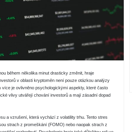
u během několika minut drasticky změnit, hraje
investorů v oblasti kryptoměn není pouze otázkou analýzy
 více je ovlivněno psychologickými aspekty, které často
cké vlivy utvářejí chování investorů a mají zásadní dopad
u a vzrušení, která vychází z volatility trhu. Tento stres
 jsou strach z promeškání (FOMO) nebo naopak strach z
estiční rozhodnutí. Psychologie hraje také důležitou roli ve