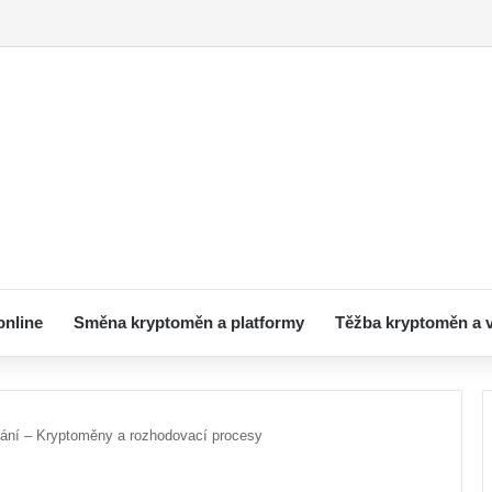
ní pro začátečníky – Od registrace po první nákup
online
Směna kryptoměn a platformy
Těžba kryptoměn a 
vání – Kryptoměny a rozhodovací procesy