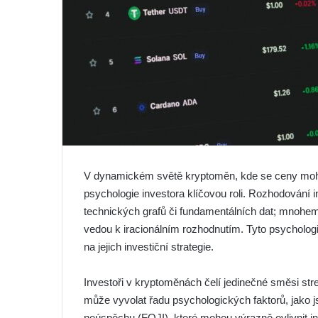
V dynamickém světě kryptoměn, kde se ceny moho
psychologie investora klíčovou roli. Rozhodování 
technických grafů či fundamentálních dat; mnohem
vedou k iracionálním rozhodnutím. Tyto psychologi
na jejich investiční strategie.
Investoři v kryptoměnách čelí jedinečné směsi stres
může vyvolat řadu psychologických faktorů, jako
neúspěchu (FOJI), které mohou výrazně ovlivnit inv