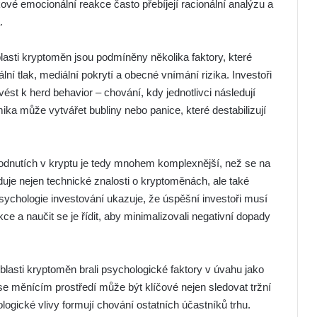
ové emocionální reakce často přebíjejí racionální analýzu a
.
lasti kryptoměn jsou podmíněny několika faktory, které
ální tlak, mediální pokrytí a obecné vnímání rizika. Investoři
ést k herd behavior – chování, kdy jednotlivci následují
ka může vytvářet bubliny nebo panice, které destabilizují
odnutích v kryptu je tedy mnohem komplexnější, než se na
aduje nejen technické znalosti o kryptoměnách, ale také
chologie investování ukazuje, že úspěšní investoři musí
ce a naučit se je řídit, aby minimalizovali negativní dopady
blasti kryptoměn brali psychologické faktory v úvahu jako
se měnícím prostředí může být klíčové nejen sledovat tržní
ogické vlivy formují chování ostatních účastníků trhu.