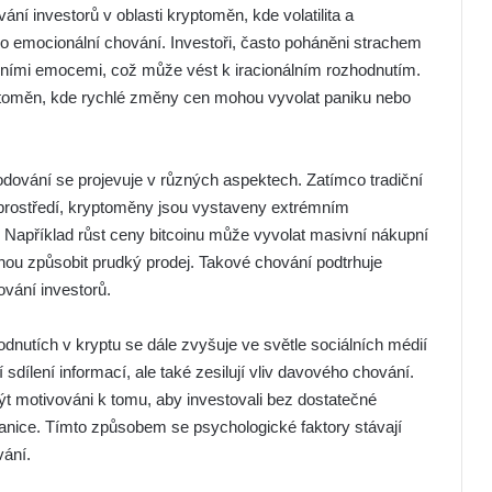
ání investorů v oblasti kryptoměn, kde volatilita a
 pro emocionální chování. Investoři, často poháněni strachem
ivními emocemi, což může vést k iracionálním rozhodnutím.
yptoměn, kde rychlé změny cen mohou vyvolat paniku nebo
odování se projevuje v různých aspektech. Zatímco tradiční
ší prostředí, kryptoměny jsou vystaveny extrémním
 Například růst ceny bitcoinu může vyvolat masivní nákupní
hou způsobit prudký prodej. Takové chování podtrhuje
ování investorů.
dnutích v kryptu se dále zvyšuje ve světle sociálních médií
 sdílení informací, ale také zesilují vliv davového chování.
být motivováni k tomu, aby investovali bez dostatečné
panice. Tímto způsobem se psychologické faktory stávají
vání.