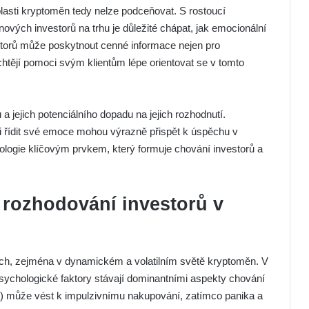
lasti kryptoměn tedy nelze podceňovat. S rostoucí
 nových investorů na trhu je důležité chápat, jak emocionální
faktorů může poskytnout cenné informace nejen pro
í chtějí pomoci svým klientům lépe orientovat se v tomto
a jejich potenciálního dopadu na jejich rozhodnutí.
i řídit své emoce mohou výrazně přispět k úspěchu v
logie klíčovým prvkem, který formuje chování investorů a
a rozhodování investorů v
tích, zejména v dynamickém a volatilním světě kryptoměn. V
psychologické faktory stávají dominantními aspekty chování
O) může vést k impulzivnímu nakupování, zatímco panika a