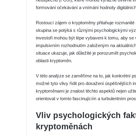
formování očekávání a vnímání hodnoty digitálních a
Rostoucí zájem o kryptoměny přitahuje rozmanité
skupina se potýká s různými psychologickými výzv
investoři mohou být lépe vybaveni k tomu, aby se
impulsivním rozhodnutím založeným na aktuálních 
situace ukazuje, jak důležité je porozumět psychol
oblasti kryptoměn.
V této analýze se zaměříme na to, jak konkrétní ps
možné tyto vlivy řídit pro dosažení úspěšnějších i
kryptoměnami je znalost těchto aspektů nejen uži
orientovat v tomto fascinujícím a turbulentním pros
Vliv psychologických fak
kryptoměnách