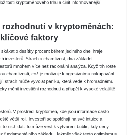
žitosti kryptoměnového trhu a činit informovanější
h rozhodnutí v kryptoměnách:
klíčové faktory
kákat o desítky procent během jediného dne, hraje
h investorů. Strach a chamtivost, dva základní
vestorů mnohem více než racionální analýza. Když trh roste
nou chamtivosti, což je motivuje k agresivnímu nakupování.
ají, strach může vyvolat paniku, která vede k hromadnému
y měnit investiční rozhodnutí a přispět k vysoké volatilitě
estorů. V prostředí kryptoměn, kde jsou informace často
ště větší roli. Investoři se spoléhají na své intuice a
 tržních dat. To může vést k vytváření bublin, kdy ceny
bez fundamentálního základu. Jakmile však tento optimismus