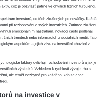
ktiv, což je obzvlášť patrné ve chvílích tržních turbulencí.
 spektrum investorů, od těch zkušených po nováčky. Každá
ami při rozhodování o svých investicích. Zatímco zkušení
 vyhnuli emocionálním nástrahám, nováčci často podléhají
tržních trendech nebo informacích z sociálních médií. Tato
ogickým aspektům a jejich vlivu na investiční chování v
ychologické faktory ovlivňují rozhodování investorů a jak je
nvestičních výsledků. Vzhledem k rychlosti vývoje trhu s
tečná, ale téměř nezbytná pro každého, kdo se chce
tředí.
torů na investice v