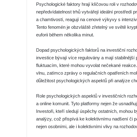
Psychologické faktory hrají klíčovou roli v rozhodov
nepředvídatelnost trhů vytvářejí ideální prostředí
a chamtivostí, reagují na cenové výkyvy s intenz
Tento fenomén je obzvláště zřetelný ve světě kr
euforii během několika minut.
Dopad psychologických faktorů na investiční rozh
investice bývají více regulovány a mají stabilněj
fluktuacím, které mohou vyvolat nečekané reakce.
vlnu, zatímco zprávy o regulačních opatřeních mo
důležitost psychologických aspektů při analýze ch
Role psychologických aspektů v investičních rozho
a online komunit. Tyto platformy nejen že usnadňují
Investoři, kteří sledují úspěchy ostatních, mohou 
analýzy, což přispívá ke kolektivnímu nadšení či 
nejen osobními, ale i kolektivními vlivy na rozhodo