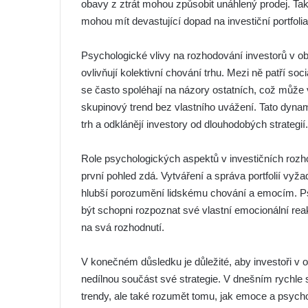
obavy z ztrát mohou způsobit unáhlený prodej. Tak
mohou mít devastující dopad na investiční portfolia
Psychologické vlivy na rozhodování investorů v ob
ovlivňují kolektivní chování trhu. Mezi ně patří soci
se často spoléhají na názory ostatních, což může v
skupinový trend bez vlastního uvážení. Tato dynami
trh a odklánějí investory od dlouhodobých strategií.
Role psychologických aspektů v investičních rozh
první pohled zdá. Vytváření a správa portfolií vyž
hlubší porozumění lidskému chování a emocím. Psy
být schopni rozpoznat své vlastní emocionální reak
na svá rozhodnutí.
V konečném důsledku je důležité, aby investoři v o
nedílnou součást své strategie. V dnešním rychle 
trendy, ale také rozumět tomu, jak emoce a psychol