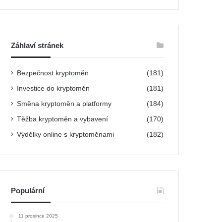
h
l
e
d
á
Záhlaví stránek
v
á
Bezpečnost kryptoměn
n
(181)
í
Investice do kryptoměn
(181)
Směna kryptoměn a platformy
(184)
Těžba kryptoměn a vybavení
(170)
Výdělky online s kryptoměnami
(182)
Populární
11 prosince 2025