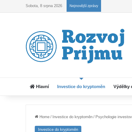
Sobota, 8 srpna 2026
Kryptoobchodová
Nejnovější zprávy
Hlavní
Investice do kryptoměn
Výdělky 
Home
/
Investice do kryptoměn
/
Psychologie investo
Investice do kryptoměn