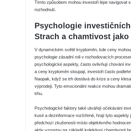
Tímto způsobem mohou investoři lépe navigovat slo
rozhodnutí.
Psychologie investičníc
Strach a chamtivost jako 
V dynamickém světě kryptoměn, kde ceny mohou s
psychologie zásadní roli v rozhodovacích procesec
psychologické aspekty, často ovlivňují chování in
a ceny kryptoměn stoupají, investoři často podleh
Naopak, když se trh dostává do krize a ceny kles
výprodeji. Tyto emocionální reakce mohou dramatick
trhu.
Psychologické faktory také utvářejí očekávání inv
kusé a dezinformace rozšířené, hrají tyto aspekty je
předchozí zkušenosti místo objektivního hodnocení
aktiv vzrostou na základě kolektivní chamtivosti 