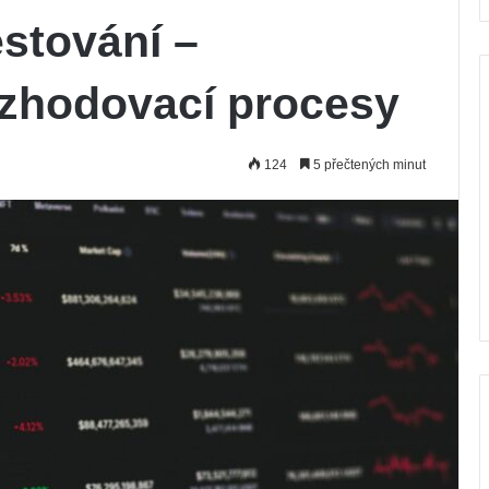
stování –
zhodovací procesy
124
5 přečtených minut