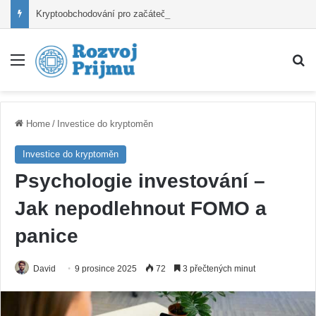
Kryptoobchodování pro začátečníky – Od registrace po první nákup
Nabídka
V
Home
/
Investice do kryptoměn
Investice do kryptoměn
Psychologie investování –
Jak nepodlehnout FOMO a
panice
David
9 prosince 2025
72
3 přečtených minut