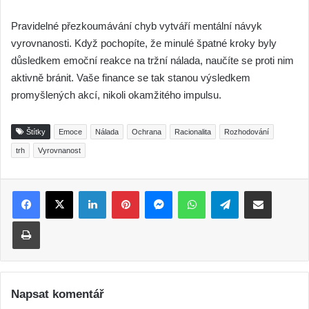
Pravidelné přezkoumávání chyb vytváří mentální návyk
vyrovnanosti. Když pochopíte, že minulé špatné kroky byly
důsledkem emoční reakce na tržní nálada, naučíte se proti nim
aktivně bránit. Vaše finance se tak stanou výsledkem
promyšlených akcí, nikoli okamžitého impulsu.
Štítky
Emoce
Nálada
Ochrana
Racionalita
Rozhodování
trh
Vyrovnanost
LinkedIn
Pinterest
Messenger
WhatsApp
Telegram
Sdílet e-mailem
Tisk
Napsat komentář