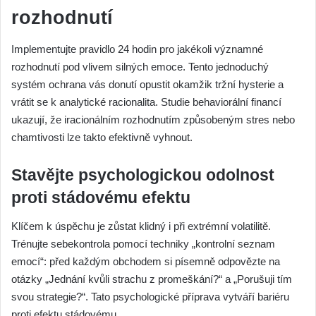
rozhodnutí
Implementujte pravidlo 24 hodin pro jakékoli významné
rozhodnutí pod vlivem silných emoce. Tento jednoduchý
systém ochrana vás donutí opustit okamžik tržní hysterie a
vrátit se k analytické racionalita. Studie behaviorální financí
ukazují, že iracionálním rozhodnutím způsobeným stres nebo
chamtivosti lze takto efektivně vyhnout.
Stavějte psychologickou odolnost
proti stádovému efektu
Klíčem k úspěchu je zůstat klidný i při extrémní volatilitě.
Trénujte sebekontrola pomocí techniky „kontrolní seznam
emocí“: před každým obchodem si písemně odpovězte na
otázky „Jednání kvůli strachu z promeškání?“ a „Porušuji tím
svou strategie?“. Tato psychologické příprava vytváří bariéru
proti efektu stádovému.