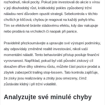
rozhodnutí, nikoli pocity. Pokud jste investovali do akcie s vírou
v její dlouhodobý růst, krátkodobý pokles způsobený tržní
náladou není důvodem opustit strategii. Sebekontrola v těchto
chvílích je klíčová; chybou je reagovat na každý pohyb trhu.
Tím se efektivně bráníte stádovému efektu, kdy dav nakupuje
nebo prodává na vrcholech či naopak při panice.
Pravidelně přezkoumávejte a upravujte své výstupní podmínky,
aby odpovídaly změněné realitě investování, nikoli vaší
momentální náladě. Tento behaviorální přístup posiluje finanční
vyrovnanost. Například, pokud byl váš původní ziskový cíl
dosažen dříve díky silnému růstu, můžete část pozice prodat a
zbytek zabezpečit trailing stop-lossem. Tato kontrola zajišťuje,
že zisky jsou realizovány a ztráty jsou omezeny, čímž
zůstáváte klidný i při tržní volatilitě.
Analyzujte své minulé chyby