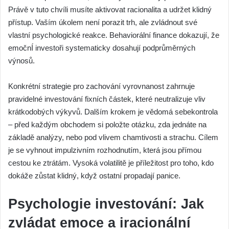
Právě v tuto chvíli musíte aktivovat racionalita a udržet klidný
přístup. Vaším úkolem není porazit trh, ale zvládnout své
vlastní psychologické reakce. Behaviorální finance dokazují, že
emočnÍ investoři systematicky dosahují podprůměrných
výnosů.
Konkrétní strategie pro zachování vyrovnanost zahrnuje
pravidelné investování fixních částek, které neutralizuje vliv
krátkodobých výkyvů. Dalším krokem je vědomá sebekontrola
– před každým obchodem si položte otázku, zda jednáte na
základě analýzy, nebo pod vlivem chamtivosti a strachu. Cílem
je se vyhnout impulzivním rozhodnutím, která jsou přímou
cestou ke ztrátám. Vysoká volatilitě je příležitost pro toho, kdo
dokáže zůstat klidný, když ostatní propadají panice.
Psychologie investování: Jak
zvládat emoce a iracionální