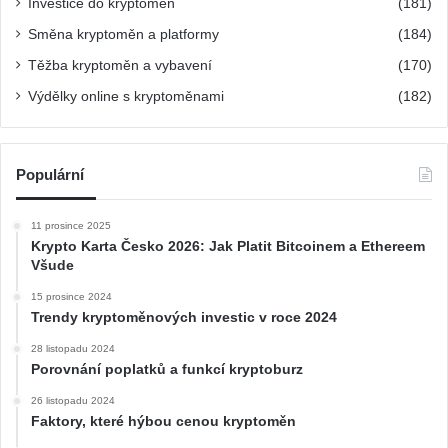
Investice do kryptoměn
(181)
n
í
Směna kryptoměn a platformy
(184)
Těžba kryptoměn a vybavení
(170)
Výdělky online s kryptoměnami
(182)
Populární
11 prosince 2025
Krypto Karta Česko 2026: Jak Platit Bitcoinem a Ethereem
Všude
15 prosince 2024
Trendy kryptoměnových investic v roce 2024
28 listopadu 2024
Porovnání poplatků a funkcí kryptoburz
26 listopadu 2024
Faktory, které hýbou cenou kryptoměn