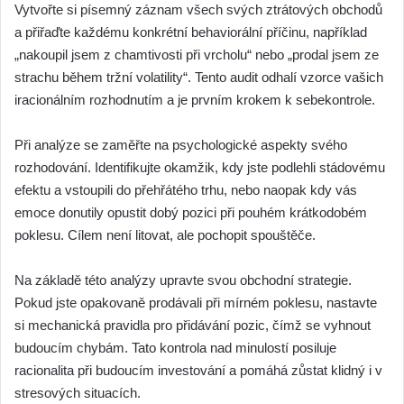
Vytvořte si písemný záznam všech svých ztrátových obchodů
a přiřaďte každému konkrétní behaviorální příčinu, například
„nakoupil jsem z chamtivosti při vrcholu“ nebo „prodal jsem ze
strachu během tržní volatility“. Tento audit odhalí vzorce vašich
iracionálním rozhodnutím a je prvním krokem k sebekontrole.
Při analýze se zaměřte na psychologické aspekty svého
rozhodování. Identifikujte okamžik, kdy jste podlehli stádovému
efektu a vstoupili do přehřátého trhu, nebo naopak kdy vás
emoce donutily opustit dobý pozici při pouhém krátkodobém
poklesu. Cílem není litovat, ale pochopit spouštěče.
Na základě této analýzy upravte svou obchodní strategie.
Pokud jste opakovaně prodávali při mírném poklesu, nastavte
si mechanická pravidla pro přidávání pozic, čímž se vyhnout
budoucím chybám. Tato kontrola nad minulostí posiluje
racionalita při budoucím investování a pomáhá zůstat klidný i v
stresových situacích.