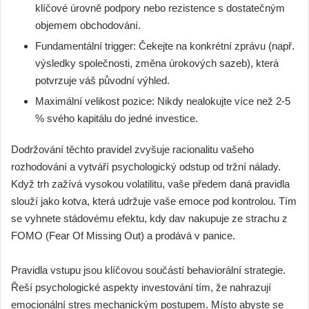
klíčové úrovně podpory nebo rezistence s dostatečným
objemem obchodování.
Fundamentální trigger: Čekejte na konkrétní zprávu (např.
výsledky společnosti, změna úrokových sazeb), která
potvrzuje váš původní výhled.
Maximální velikost pozice: Nikdy nealokujte více než 2-5
% svého kapitálu do jedné investice.
Dodržování těchto pravidel zvyšuje racionalitu vašeho
rozhodování a vytváří psychologický odstup od tržní nálady.
Když trh zažívá vysokou volatilitu, vaše předem daná pravidla
slouží jako kotva, která udržuje vaše emoce pod kontrolou. Tím
se vyhnete stádovému efektu, kdy dav nakupuje ze strachu z
FOMO (Fear Of Missing Out) a prodává v panice.
Pravidla vstupu jsou klíčovou součástí behaviorální strategie.
Řeší psychologické aspekty investování tím, že nahrazují
emocionální stres mechanickým postupem. Místo abyste se