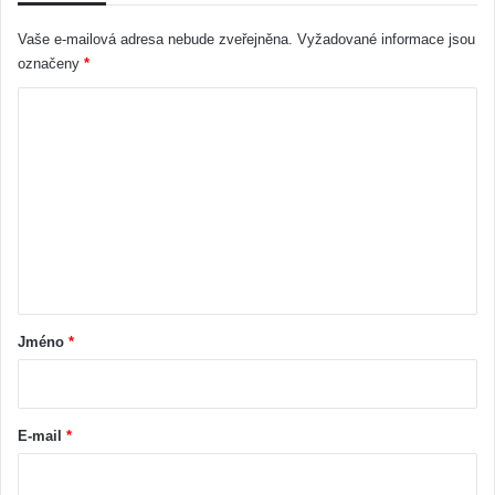
Vaše e-mailová adresa nebude zveřejněna.
Vyžadované informace jsou
označeny
*
K
o
m
e
n
t
á
ř
Jméno
*
*
E-mail
*