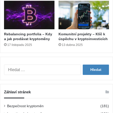
Rebalancing portfolia – Kdy
Komunitní projekty – Klíč k
a jak prodávat kryptoměny
úspěchu v kryptoinvesticích
17 listopadu 2025
13 dubna 2025
V
y
h
l
e
Záhlaví stránek
d
á
v
Bezpečnost kryptoměn
(181)
á