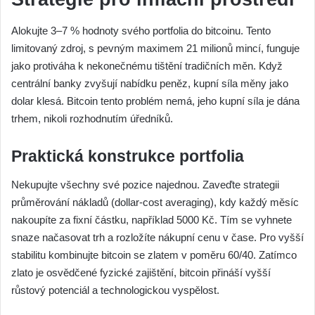
Alokujte 3–7 % hodnoty svého portfolia do bitcoinu. Tento
limitovaný zdroj, s pevným maximem 21 milionů mincí, funguje
jako protiváha k nekonečnému tištění tradičních měn. Když
centrální banky zvyšují nabídku peněz, kupní síla měny jako
dolar klesá. Bitcoin tento problém nemá, jeho kupní síla je dána
trhem, nikoli rozhodnutím úředníků.
Praktická konstrukce portfolia
Nekupujte všechny své pozice najednou. Zaveďte strategii
průměrování nákladů (dollar-cost averaging), kdy každý měsíc
nakoupíte za fixní částku, například 5000 Kč. Tím se vyhnete
snaze načasovat trh a rozložíte nákupní cenu v čase. Pro vyšší
stabilitu kombinujte bitcoin se zlatem v poměru 60/40. Zatímco
zlato je osvědčené fyzické zajištění, bitcoin přináší vyšší
růstový potenciál a technologickou vyspělost.