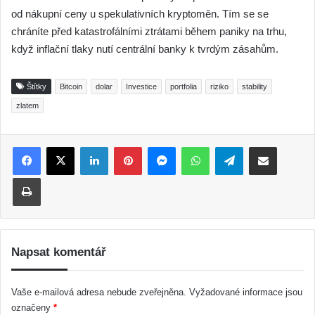
od nákupní ceny u spekulativních kryptoměn. Tím se se
chráníte před katastrofálními ztrátami během paniky na trhu,
když inflační tlaky nutí centrální banky k tvrdým zásahům.
Štítky
Bitcoin
dolar
Investice
portfolia
riziko
stability
zlatem
LinkedIn
Pinterest
Messenger
WhatsApp
Telegram
Sdílet e-mailem
Tisk
Napsat komentář
Vaše e-mailová adresa nebude zveřejněna.
Vyžadované informace jsou
označeny
*