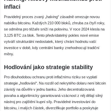
inflaci
Pravidelný proces zvaný „halving“ zásadně omezuje novou
nabídku bitcoinu. Každých 210 000 bloků, zhruba za čtyři roky,
se odměna pro těžaře sníží na polovinu. V roce 2024 klesla na
3,125 BTC za blok. Tento předvídatelný pokles nové emise
vytváří strukturální nedostatek, který chrání hodnotu vaší
investice v době, kdy centrální banky znehodnocují tradiční
měny.
Hodlování jako strategie stability
Pro dlouhodobou ochranu proti inflačnímu riziku se vyplatí
strategie „hodlování“. Na rozdíl od nekrytého dolaru není bitcoin
závislý na důvěře v jednu banku. Jeho decentralizovaná
povaha a algoritmicky garantovaná vzácnost z něj dělají silný
nástroj pro zajištění kupní síly. Pravidelné investování do
bitcoinu, i malých částek, diverzifikuje portfolio a poskytuje