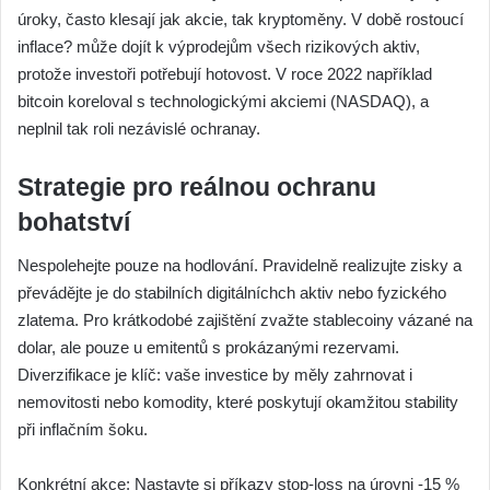
úroky, často klesají jak akcie, tak kryptoměny. V době rostoucí
inflace? může dojít k výprodejům všech rizikových aktiv,
protože investoři potřebují hotovost. V roce 2022 například
bitcoin koreloval s technologickými akciemi (NASDAQ), a
neplnil tak roli nezávislé ochranay.
Strategie pro reálnou ochranu
bohatství
Nespolehejte pouze na hodlování. Pravidelně realizujte zisky a
převádějte je do stabilních digitálníchch aktiv nebo fyzického
zlatema. Pro krátkodobé zajištění zvažte stablecoiny vázané na
dolar, ale pouze u emitentů s prokázanými rezervami.
Diverzifikace je klíč: vaše investice by měly zahrnovat i
nemovitosti nebo komodity, které poskytují okamžitou stability
při inflačním šoku.
Konkrétní akce: Nastavte si příkazy stop-loss na úrovni -15 %