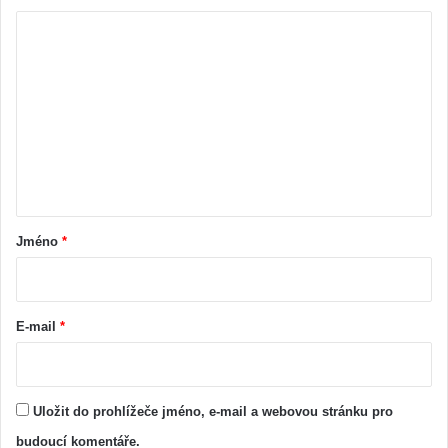
K
o
m
e
n
t
á
ř
Jméno
*
*
E-mail
*
Uložit do prohlížeče jméno, e-mail a webovou stránku pro
budoucí komentáře.