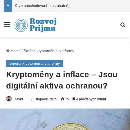
Kryptoobchodování pro začátečníky – Od registrace po první nákup
Nabídka
V
Home
/
Směna kryptoměn a platformy
Směna kryptoměn a platformy
Kryptoměny a inflace – Jsou
digitální aktiva ochranou?
David
7 listopadu 2025
75
4 přečtených minut