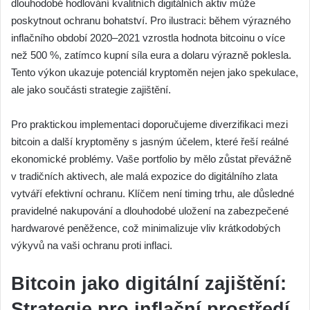
dlouhodobé hodlování kvalitních digitálních aktiv může
poskytnout ochranu bohatství. Pro ilustraci: během výrazného
inflačního období 2020–2021 vzrostla hodnota bitcoinu o více
než 500 %, zatímco kupní síla eura a dolaru výrazně poklesla.
Tento výkon ukazuje potenciál kryptoměn nejen jako spekulace,
ale jako součásti strategie zajištění.
Pro praktickou implementaci doporučujeme diverzifikaci mezi
bitcoin a další kryptoměny s jasným účelem, které řeší reálné
ekonomické problémy. Vaše portfolio by mělo zůstat převážně
v tradičních aktivech, ale malá expozice do digitálního zlata
vytváří efektivní ochranu. Klíčem není timing trhu, ale důsledné
pravidelné nakupování a dlouhodobé uložení na zabezpečené
hardwarové peněžence, což minimalizuje vliv krátkodobých
výkyvů na vaši ochranu proti inflaci.
Bitcoin jako digitální zajištění:
Strategie pro inflační prostředí