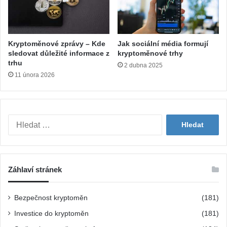
Kryptoměnové zprávy – Kde
Jak sociální média formují
sledovat důležité informace z
kryptoměnové trhy
trhu
2 dubna 2025
11 února 2026
V
y
h
l
e
Záhlaví stránek
d
á
v
Bezpečnost kryptoměn
(181)
á
Investice do kryptoměn
(181)
n
í