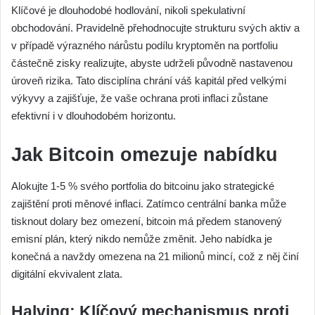
Klíčové je dlouhodobé hodlování, nikoli spekulativní
obchodování. Pravidelně přehodnocujte strukturu svých aktiv a
v případě výrazného nárůstu podílu kryptoměn na portfoliu
částečně zisky realizujte, abyste udrželi původně nastavenou
úroveň rizika. Tato disciplína chrání váš kapitál před velkými
výkyvy a zajišťuje, že vaše ochrana proti inflaci zůstane
efektivní i v dlouhodobém horizontu.
Jak Bitcoin omezuje nabídku
Alokujte 1-5 % svého portfolia do bitcoinu jako strategické
zajištění proti měnové inflaci. Zatímco centrální banka může
tisknout dolary bez omezení, bitcoin má předem stanovený
emisní plán, který nikdo nemůže změnit. Jeho nabídka je
konečná a navždy omezena na 21 milionů mincí, což z něj činí
digitální ekvivalent zlata.
Halving: Klíčový mechanismus proti