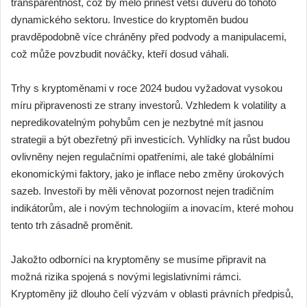
transparentnost, což by mělo přinést větší důvěru do tohoto
dynamického sektoru. Investice do kryptoměn budou
pravděpodobně více chráněny před podvody a manipulacemi,
což může povzbudit nováčky, kteří dosud váhali.
Trhy s kryptoměnami v roce 2024 budou vyžadovat vysokou
míru připravenosti ze strany investorů. Vzhledem k volatility a
nepredikovatelným pohybům cen je nezbytné mít jasnou
strategii a být obezřetný při investicích. Vyhlídky na růst budou
ovlivněny nejen regulačními opatřeními, ale také globálními
ekonomickými faktory, jako je inflace nebo změny úrokových
sazeb. Investoři by měli věnovat pozornost nejen tradičním
indikátorům, ale i novým technologiím a inovacím, které mohou
tento trh zásadně proměnit.
Jakožto odborníci na kryptoměny se musíme připravit na
možná rizika spojená s novými legislativními rámci.
Kryptoměny již dlouho čelí výzvám v oblasti právních předpisů,