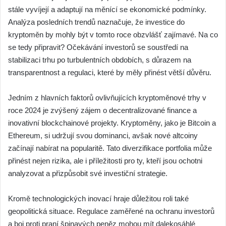
stále vyvíjejí a adaptují na měnící se ekonomické podmínky.
Analýza posledních trendů naznačuje, že investice do
kryptoměn by mohly být v tomto roce obzvlášť zajímavé. Na co
se tedy připravit? Očekávání investorů se soustředí na
stabilizaci trhu po turbulentních obdobích, s důrazem na
transparentnost a regulaci, které by měly přinést větší důvěru.
Jedním z hlavních faktorů ovlivňujících kryptoměnové trhy v
roce 2024 je zvýšený zájem o decentralizované finance a
inovativní blockchainové projekty. Kryptoměny, jako je Bitcoin a
Ethereum, si udržují svou dominanci, avšak nové altcoiny
začínají nabírat na popularitě. Tato diverzifikace portfolia může
přinést nejen rizika, ale i příležitosti pro ty, kteří jsou ochotni
analyzovat a přizpůsobit své investiční strategie.
Kromě technologických inovací hraje důležitou roli také
geopolitická situace. Regulace zaměřené na ochranu investorů
a boj proti praní špinavých peněz mohou mít dalekosáhlé