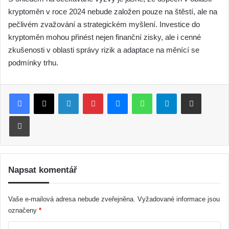
kryptoměn v roce 2024 nebude založen pouze na štěstí, ale na
pečlivém zvažování a strategickém myšlení. Investice do
kryptoměn mohou přinést nejen finanční zisky, ale i cenné
zkušenosti v oblasti správy rizik a adaptace na měnící se
podmínky trhu.
LinkedIn
Pinterest
Messenger
WhatsApp
Telegram
Sdílet e-mailem
Tisk
Napsat komentář
Vaše e-mailová adresa nebude zveřejněna.
Vyžadované informace jsou
označeny
*
K