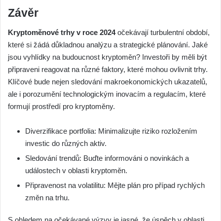
Závěr
Kryptoměnové trhy v roce 2024
očekávají turbulentní období,
které si žádá důkladnou analýzu a strategické plánování. Jaké
jsou vyhlídky na budoucnost kryptoměn? Investoři by měli být
připraveni reagovat na různé faktory, které mohou ovlivnit trhy.
Klíčové bude nejen sledování makroekonomických ukazatelů,
ale i porozumění technologickým inovacím a regulacím, které
formují prostředí pro kryptoměny.
Diverzifikace portfolia: Minimalizujte riziko rozložením
investic do různých aktiv.
Sledování trendů: Buďte informováni o novinkách a
událostech v oblasti kryptoměn.
Připravenost na volatilitu: Mějte plán pro případ rychlých
změn na trhu.
S ohledem na očekávané výzvy je jasné, že úspěch v oblasti