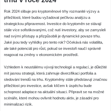
trhů v roce 2024
Rok 2024 slibuje pro kryptoměnové trhy rozmanité výzvy a
příležitosti, které budou vyžadovat pečlivou analýzu a
strategickou připravenost. Investice do kryptoměn se stávají
stále více sofistikovanými, což nutí investory, aby se zamysleli
nad svými přístupy a přizpůsobili je dynamické povaze trhu.
Jaké jsou tedy vyhlídky pro tento rok? Očekává nás volatilita,
ale také potenciál pro růst, pokud se investoři naučí správně
reagovat na změny v ekonomickém prostředí.
Vzhledem k neustálému vývoji technologií a regulací, je důležité
mít jasnou strategii, která zahrnuje diverzifikaci portfolia a
sledování trendů na trhu. Kryptoměny stále představují značnou
příležitost pro investice, avšak klíčem k úspěchu bude
schopnost adaptace na aktuální situaci. Připravit se na možné
scénáře, které mohou ovlivnit hodnotu aktiv, je zásadní pro
minimalizaci rizik.