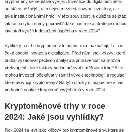
kryptoměny se neustále vyvíjejí. Investice do digitálních aktiv
se stává běžnější, a to nejen mezi retailovými investory, ale
také institucionálními hráči. V této souvislosti je důležité se ptát:
jak se na tyto změny připravit? Jaké nástroje a strategie mohou
investoři využít k dosažení úspěchu v roce 2024?
Vyhlídky na trhu kryptoměn v letošním roce naznačují, že nás
čeká období inovací a digitalizace. Před námi stojí výzvy, které
budou vyžadovat pečlivou analýzu a připravenost na možná
překvapení. Jaké faktory budou určovat směřování trhu? A co
mohou investoři očekávat v rámci vývoje technologií a regulací,
které ovlivňují kryptoměny? Na tyto otázky si odpovíme v naší
podrobné analýze kryptoměnových trhů v roce 2024.
Kryptoměnové trhy v roce
2024: Jaké jsou vyhlídky?
Rok 2024 se jeví jako klíčový pro kryptoměnové trhy, které se