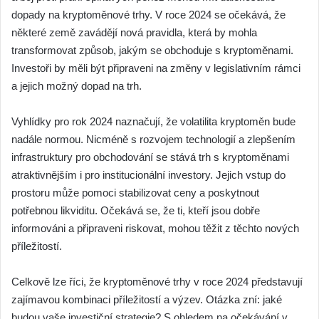
dopady na kryptoměnové trhy. V roce 2024 se očekává, že
některé země zavádějí nová pravidla, která by mohla
transformovat způsob, jakým se obchoduje s kryptoměnami.
Investoři by měli být připraveni na změny v legislativním rámci
a jejich možný dopad na trh.
Vyhlídky pro rok 2024 naznačují, že volatilita kryptoměn bude
nadále normou. Nicméně s rozvojem technologií a zlepšením
infrastruktury pro obchodování se stává trh s kryptoměnami
atraktivnějším i pro institucionální investory. Jejich vstup do
prostoru může pomoci stabilizovat ceny a poskytnout
potřebnou likviditu. Očekává se, že ti, kteří jsou dobře
informováni a připraveni riskovat, mohou těžit z těchto nových
příležitostí.
Celkově lze říci, že kryptoměnové trhy v roce 2024 představují
zajímavou kombinaci příležitostí a výzev. Otázka zní: jaké
budou vaše investiční strategie? S ohledem na očekávání v