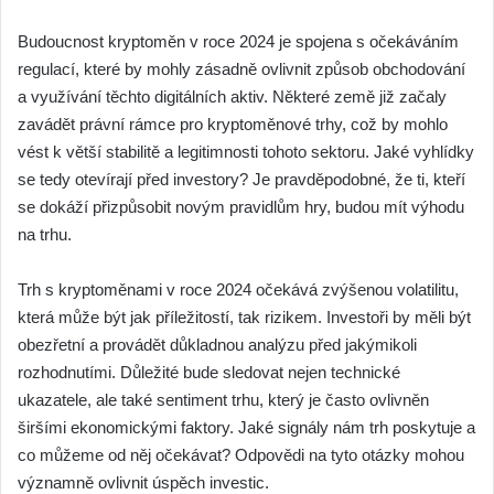
Budoucnost kryptoměn v roce 2024 je spojena s očekáváním
regulací, které by mohly zásadně ovlivnit způsob obchodování
a využívání těchto digitálních aktiv. Některé země již začaly
zavádět právní rámce pro kryptoměnové trhy, což by mohlo
vést k větší stabilitě a legitimnosti tohoto sektoru. Jaké vyhlídky
se tedy otevírají před investory? Je pravděpodobné, že ti, kteří
se dokáží přizpůsobit novým pravidlům hry, budou mít výhodu
na trhu.
Trh s kryptoměnami v roce 2024 očekává zvýšenou volatilitu,
která může být jak příležitostí, tak rizikem. Investoři by měli být
obezřetní a provádět důkladnou analýzu před jakýmikoli
rozhodnutími. Důležité bude sledovat nejen technické
ukazatele, ale také sentiment trhu, který je často ovlivněn
širšími ekonomickými faktory. Jaké signály nám trh poskytuje a
co můžeme od něj očekávat? Odpovědi na tyto otázky mohou
významně ovlivnit úspěch investic.