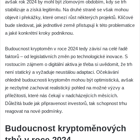
avšak rok 2024 by mohl být zlomovým obdobím, kdy se trh
stabilizuje a získá legitimitu. Na druhé straně se však mohou
objevit i překážky, které omezí růst některých projektů. Klíčové
bude sledovat, jak jednotlivé země přistupují k této problematice
a jaké konkrétní kroky podniknou.
Budoucnost kryptoměn v roce 2024 tedy závisí na celé řadě
faktorů – od legislativních změn po technologické inovace. S
rostoucím zájmem o digitální aktiva je třeba si uvědomit, že trh
není statický a vyžaduje neustálou adaptaci. Očekávání
ohledně budoucnosti kryptoměn mohou být optimistická, avšak
je nezbytné zachovat realistický pohled na možné výzvy a
příležitosti, které nás čekají v nadcházejících měsících.
Důležitá bude jak připravenost investorů, tak schopnost trhu
reagovat na nové podmínky.
Budoucnost kryptoměnových