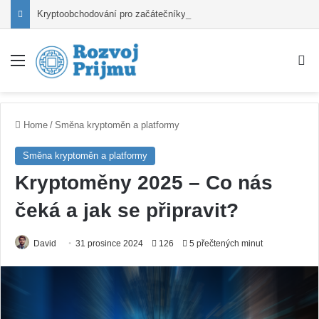
Kryptoobchodování pro začátečníky – Od registrace po první nákup
Nabídka
V
Home
/
Směna kryptoměn a platformy
Směna kryptoměn a platformy
Kryptoměny 2025 – Co nás
čeká a jak se připravit?
David
31 prosince 2024
126
5 přečtených minut