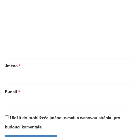
o
m
e
n
t
á
ř
Jméno
*
*
E-mail
*
Uložit do prohlížeče jméno, e-mail a webovou stránku pro
budoucí komentáře.