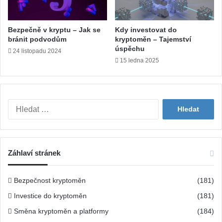
Bezpečně v kryptu – Jak se
Kdy investovat do
bránit podvodům
kryptoměn – Tajemství
úspěchu
24 listopadu 2024
15 ledna 2025
V
y
h
l
e
Záhlaví stránek
d
á
v
Bezpečnost kryptoměn
(181)
á
Investice do kryptoměn
(181)
n
í
Směna kryptoměn a platformy
(184)