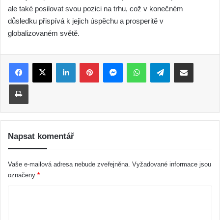
ale také posilovat svou pozici na trhu, což v konečném
důsledku přispívá k jejich úspěchu a prosperitě v
globalizovaném světě.
LinkedIn
Pinterest
Messenger
WhatsApp
Telegram
Sdílet e-mailem
Tisk
Napsat komentář
Vaše e-mailová adresa nebude zveřejněna.
Vyžadované informace jsou
označeny
*
K
o