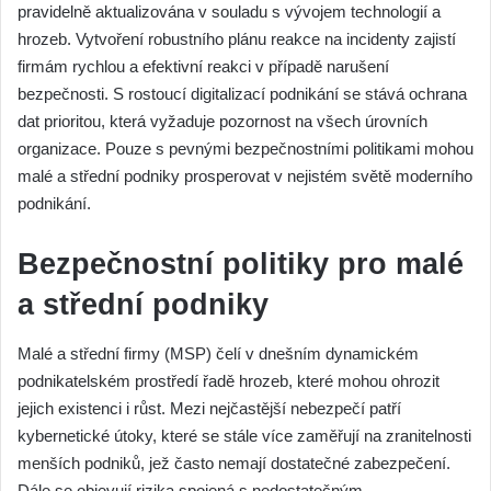
pravidelně aktualizována v souladu s vývojem technologií a
hrozeb. Vytvoření robustního plánu reakce na incidenty zajistí
firmám rychlou a efektivní reakci v případě narušení
bezpečnosti. S rostoucí digitalizací podnikání se stává ochrana
dat prioritou, která vyžaduje pozornost na všech úrovních
organizace. Pouze s pevnými bezpečnostními politikami mohou
malé a střední podniky prosperovat v nejistém světě moderního
podnikání.
Bezpečnostní politiky pro malé
a střední podniky
Malé a střední firmy (MSP) čelí v dnešním dynamickém
podnikatelském prostředí řadě hrozeb, které mohou ohrozit
jejich existenci i růst. Mezi nejčastější nebezpečí patří
kybernetické útoky, které se stále více zaměřují na zranitelnosti
menších podniků, jež často nemají dostatečné zabezpečení.
Dále se objevují rizika spojená s nedostatečným