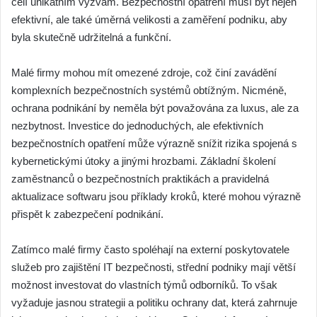
čelí unikátním výzvám. Bezpečnostní opatření musí být nejen
efektivní, ale také úměrná velikosti a zaměření podniku, aby
byla skutečně udržitelná a funkční.
Malé firmy mohou mít omezené zdroje, což činí zavádění
komplexních bezpečnostních systémů obtížným. Nicméně,
ochrana podnikání by neměla být považována za luxus, ale za
nezbytnost. Investice do jednoduchých, ale efektivních
bezpečnostních opatření může výrazně snížit rizika spojená s
kybernetickými útoky a jinými hrozbami. Základní školení
zaměstnanců o bezpečnostních praktikách a pravidelná
aktualizace softwaru jsou příklady kroků, které mohou výrazně
přispět k zabezpečení podnikání.
Zatímco malé firmy často spoléhají na externí poskytovatele
služeb pro zajištění IT bezpečnosti, střední podniky mají větší
možnost investovat do vlastních týmů odborníků. To však
vyžaduje jasnou strategii a politiku ochrany dat, která zahrnuje