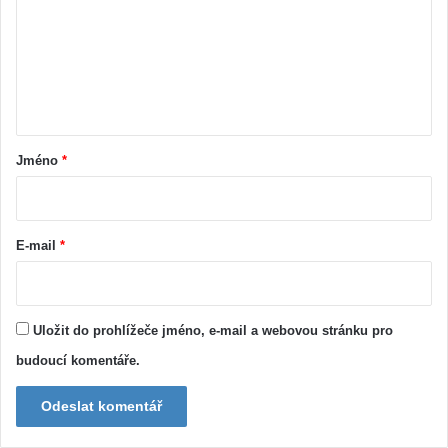
m
e
n
t
á
ř
Jméno
*
*
E-mail
*
Uložit do prohlížeče jméno, e-mail a webovou stránku pro
budoucí komentáře.