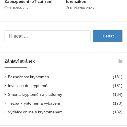
Zabezpečení IoT zařízení
forenzikou
20 ledna 2025
18 března 2025
V
y
h
l
e
Záhlaví stránek
d
á
v
Bezpečnost kryptoměn
(181)
á
Investice do kryptoměn
(181)
n
í
Směna kryptoměn a platformy
(184)
Těžba kryptoměn a vybavení
(170)
Výdělky online s kryptoměnami
(182)