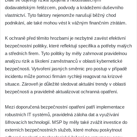
dodavatelským řetězcem, podvody a krádežemi duševního
vlastnictví. Tyto faktory nejenomže narušují běžný chod
podnikání, ale také mohou vést k vážným finančním ztrátám.
K ochraně před těmito hrozbami je nezbytné zavést efektivní
bezpečnostní politiky, které reflektují specifika a potřeby malých
a středních firem. Tyto politiky by měly zahrnovat pravidelnou
analýzu rizik a školení zaměstnanců v oblasti kybernetické
bezpečnosti. Vytvoření jasných směrnic pro postup v případě
incidentu může pomoci firmám rychleji reagovat na krizové
situace. Zároveň je důležité sledovat aktuální trendy v oblasti
bezpečnosti a pravidelně aktualizovat ochranná opatření.
Mezi doporučená bezpečnostní opatření patří implementace
robustních IT systémů, pravidelná záloha dat a využívání
šifrovacích technologií. MSP by měly také zvážit investice do
externích bezpečnostních služeb, které mohou poskytnout