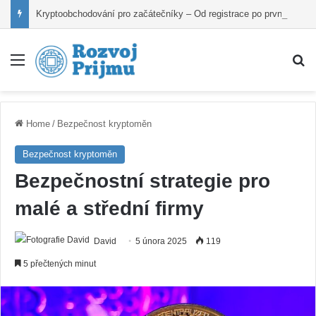
Kryptoobchodování pro začátečníky – Od registrace po první nákup
Nabídka
V
Home
/
Bezpečnost kryptoměn
Bezpečnost kryptoměn
Bezpečnostní strategie pro
malé a střední firmy
David
5 února 2025
119
5 přečtených minut