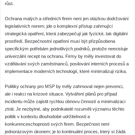
růst.
Ochrana malých a středních firem není jen otázkou dodržování
legislativních norem; jde o komplexní přístup zahrnující
strategická opatření, která zabezpečují jak fyzické, tak digitální
prostředí. Bezpečnostní opatření musí být přizpůsobena
specifickým potřebám jednotlivých podniků, protože neexistuje
univerzální recept na ochranu. Firmy by měly investovat do
vzdělávání svých zaměstnanců, posilování interních procesů a
implementace moderních technologií, které minimalizují rizika.
Politiky ochrany pro MSP by měly zahrnovat nejen prevenci,
ale i reakci na krizové situace. Vytváření plánů pro případ
incidentu může zajistit rychlou obnovu činností a minimalizaci
ztrát. Je nezbytné, aby podnikatelé rozuměli významu těchto
politik v kontextu dlouhodobé udržitelnosti a
konkurenceschopnosti svých firem. Bezpečnost není
jednorázovým úkonem; je to kontinuální proces, který si žádá